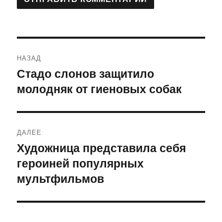
Навигация
НАЗАД
по
Стадо слонов защитило
Предыдущая
молодняк от гиеновых собак
запись:
записям
ДАЛЕЕ
Художница представила себя
Следующая
героиней популярных
запись:
мультфильмов