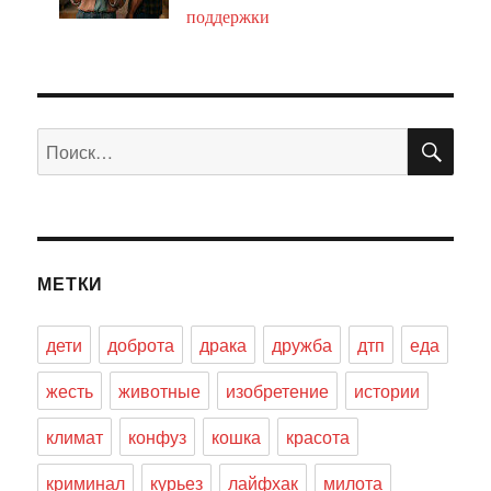
поддержки
ПО
Искать:
МЕТКИ
дети
доброта
драка
дружба
дтп
еда
жесть
животные
изобретение
истории
климат
конфуз
кошка
красота
криминал
курьез
лайфхак
милота