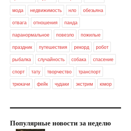
мода
недвижимость
нло
обезьяна
отвага
отношения
панда
паранормальное
повезло
пожилые
праздник
путешествия
рекорд
робот
рыбалка
случайность
собака
спасение
спорт
тату
творчество
транспорт
трюкачи
фейк
чудаки
экстрим
юмор
Популярные новости за неделю