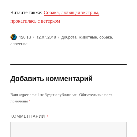
Читайте также:
Собака, любящая экстрим,
прокатилась с ветерком
Автор
Опубликовано
Метки
120.su
12.07.2018
доброта
,
животные
,
собака
,
спасение
Добавить комментарий
Ваш адрес email не будет опубликован.
Обязательные поля
помечены
*
КОММЕНТАРИЙ
*