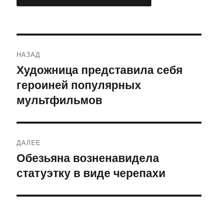
Навигация
НАЗАД
по
Художница представила себя
Предыдущая
героиней популярных
запись:
записям
мультфильмов
ДАЛЕЕ
Обезьяна возненавидела
Следующая
статуэтку в виде черепахи
запись: