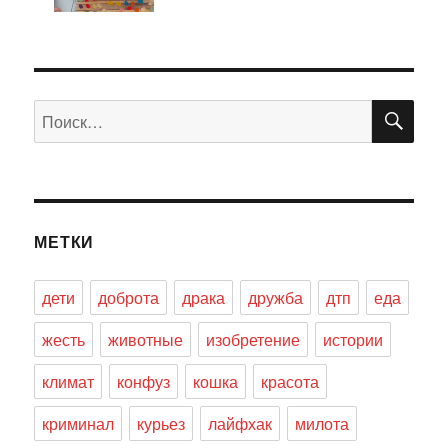
ПО
Искать:
МЕТКИ
дети
доброта
драка
дружба
дтп
еда
жесть
животные
изобретение
истории
климат
конфуз
кошка
красота
криминал
курьез
лайфхак
милота