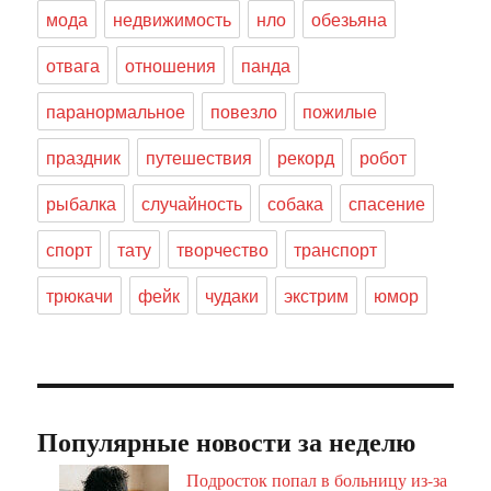
мода
недвижимость
нло
обезьяна
отвага
отношения
панда
паранормальное
повезло
пожилые
праздник
путешествия
рекорд
робот
рыбалка
случайность
собака
спасение
спорт
тату
творчество
транспорт
трюкачи
фейк
чудаки
экстрим
юмор
Популярные новости за неделю
Подросток попал в больницу из-за