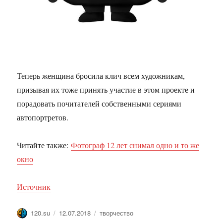
Теперь женщина бросила клич всем художникам,
призывая их тоже принять участие в этом проекте и
порадовать почитателей собственными сериями
автопортретов.
Читайте также:
Фотограф 12 лет снимал одно и то же
окно
Источник
Автор
Опубликовано
Метки
120.su
12.07.2018
творчество