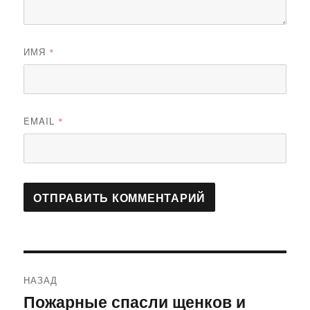
ИМЯ
*
EMAIL
*
Навигация
НАЗАД
по
Пожарные спасли щенков и
Предыдущая