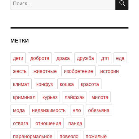
Искать:
МЕТКИ
дети
доброта
драка
дружба
дтп
еда
жесть
животные
изобретение
истории
климат
конфуз
кошка
красота
криминал
курьез
лайфхак
милота
мода
недвижимость
нло
обезьяна
отвага
отношения
панда
паранормальное
повезло
пожилые