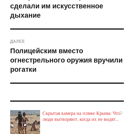
сделали им искусственное
запись:
записям
дыхание
ДАЛЕЕ
Полицейским вместо
Следующая
огнестрельного оружия вручили
запись:
рогатки
Скрытая камера на пляже Крыма: Что
i
люди вытворяют, когда их не видят...