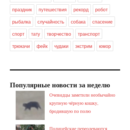
праздник
путешествия
рекорд
робот
рыбалка
случайность
собака
спасение
спорт
тату
творчество
транспорт
трюкачи
фейк
чудаки
экстрим
юмор
Популярные новости за неделю
Очевидцы заметили необычайно
крупную чёрную кошку,
бродившую по полю
Полицейские переодеваются