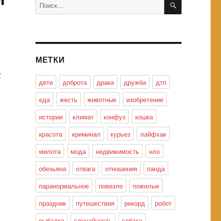
Искать:
МЕТКИ
с
дети
доброта
драка
дружба
дтп
еда
жесть
животные
изобретение
истории
климат
конфуз
кошка
красота
криминал
курьез
лайфхак
милота
мода
недвижимость
нло
обезьяна
отвага
отношения
панда
паранормальное
повезло
пожилые
праздник
путешествия
рекорд
робот
рыбалка
случайность
собака