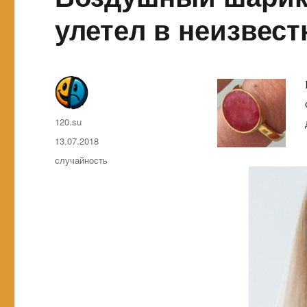
улетел в неизвес
Автор
120.su
Опубликовано
13.07.2018
Метки
случайность