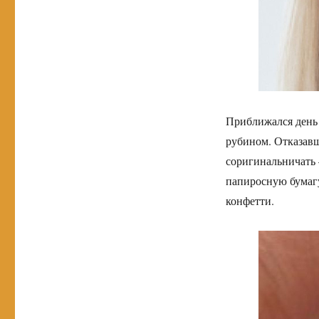
Приближался день 
рубином. Отказав
соригинальничать 
папиросную бумагу
конфетти.