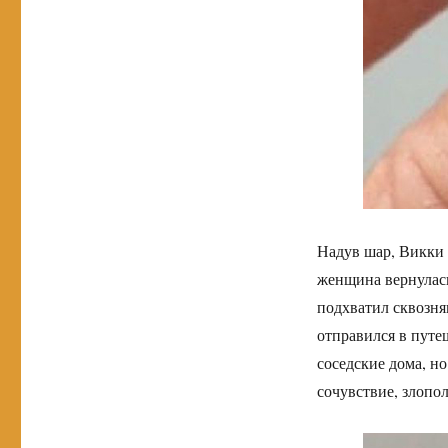
Надув шар, Викки 
женщина вернулась
подхватил сквозняк
отправился в путе
соседские дома, н
сочувствие, злопо