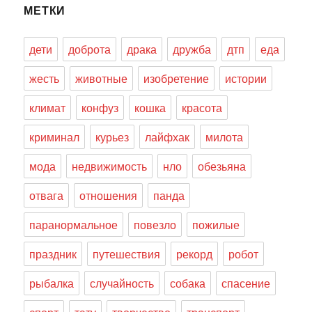
МЕТКИ
дети
доброта
драка
дружба
дтп
еда
жесть
животные
изобретение
истории
климат
конфуз
кошка
красота
криминал
курьез
лайфхак
милота
мода
недвижимость
нло
обезьяна
отвага
отношения
панда
паранормальное
повезло
пожилые
праздник
путешествия
рекорд
робот
рыбалка
случайность
собака
спасение