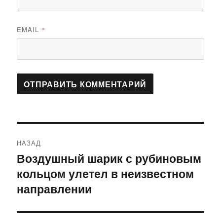
EMAIL
*
Навигация
НАЗАД
по
Воздушный шарик с рубиновым
Предыдущая
кольцом улетел в неизвестном
запись:
записям
направлении