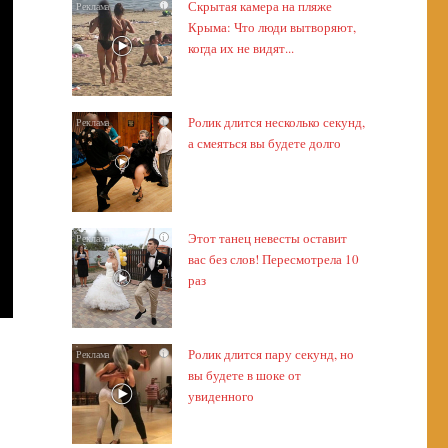
Скрытая камера на пляже
i
Крыма: Что люди вытворяют,
когда их не видят...
Ролик длится несколько секунд,
i
а смеяться вы будете долго
Этот танец невесты оставит
i
вас без слов! Пересмотрела 10
раз
Ролик длится пару секунд, но
i
вы будете в шоке от
увиденного