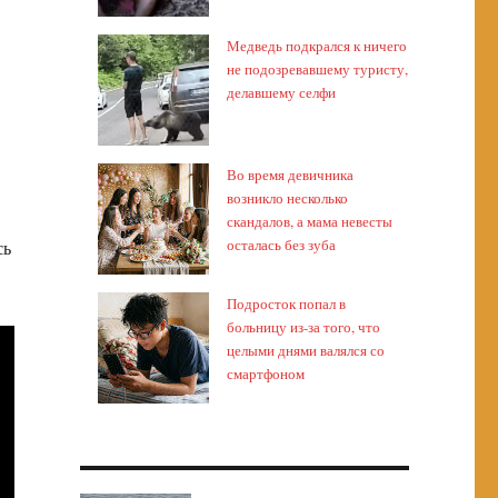
Медведь подкрался к ничего
не подозревавшему туристу,
делавшему селфи
Во время девичника
возникло несколько
скандалов, а мама невесты
осталась без зуба
сь
Подросток попал в
больницу из-за того, что
целыми днями валялся со
смартфоном