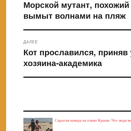
по
Морской мутант, похожий
Предыдущая
запись:
записям
вымыт волнами на пляж
ДАЛЕЕ
Кот прославился, приняв
Следующая
запись:
хозяина-академика
Скрытая камера на пляже Крыма: Что люди выт