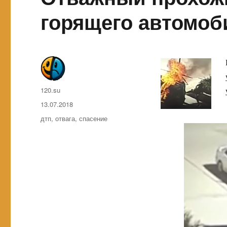
горящего автомоб
Автор
120.su
Опубликовано
13.07.2018
Метки
дтп
,
отвага
,
спасение