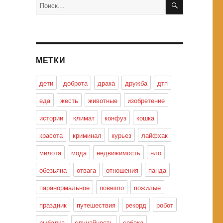
Искать:
МЕТКИ
дети
доброта
драка
дружба
дтп
еда
жесть
животные
изобретение
истории
климат
конфуз
кошка
красота
криминал
курьез
лайфхак
милота
мода
недвижимость
нло
обезьяна
отвага
отношения
панда
паранормальное
повезло
пожилые
праздник
путешествия
рекорд
робот
рыбалка
случайность
собака