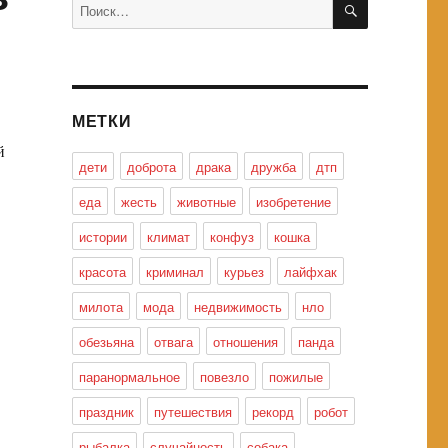
Искать:
МЕТКИ
й
дети
доброта
драка
дружба
дтп
еда
жесть
животные
изобретение
истории
климат
конфуз
кошка
красота
криминал
курьез
лайфхак
милота
мода
недвижимость
нло
обезьяна
отвага
отношения
панда
паранормальное
повезло
пожилые
праздник
путешествия
рекорд
робот
рыбалка
случайность
собака