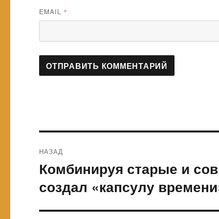
EMAIL
*
Навигация
НАЗАД
по
Комбинируя старые и со
Предыдущая
запись:
записям
создал «капсулу времени