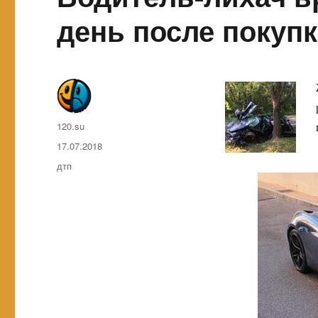
день после покуп
Автор
120.su
Опубликовано
17.07.2018
Метки
дтп