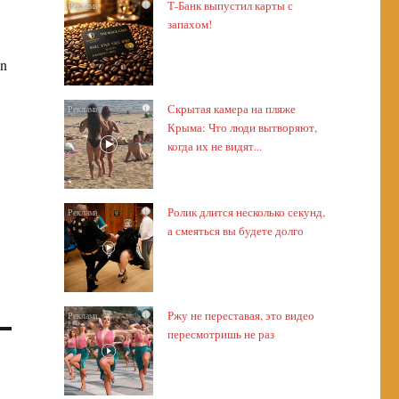
Т-Банк выпустил карты с
i
запахом!
en
Скрытая камера на пляже
i
Крыма: Что люди вытворяют,
когда их не видят...
Ролик длится несколько секунд,
i
а смеяться вы будете долго
Ржу не переставая, это видео
i
пересмотришь не раз