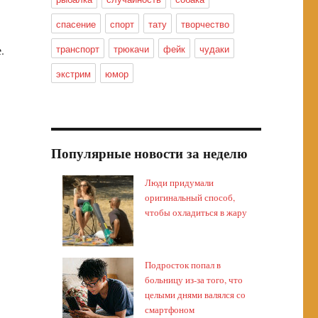
спасение
спорт
тату
творчество
транспорт
трюкачи
фейк
чудаки
.
экстрим
юмор
Популярные новости за неделю
Люди придумали
оригинальный способ,
чтобы охладиться в жару
Подросток попал в
больницу из-за того, что
целыми днями валялся со
смартфоном