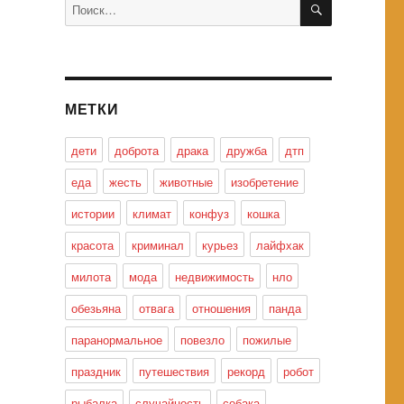
Искать:
МЕТКИ
дети
доброта
драка
дружба
дтп
еда
жесть
животные
изобретение
истории
климат
конфуз
кошка
красота
криминал
курьез
лайфхак
милота
мода
недвижимость
нло
обезьяна
отвага
отношения
панда
паранормальное
повезло
пожилые
праздник
путешествия
рекорд
робот
рыбалка
случайность
собака