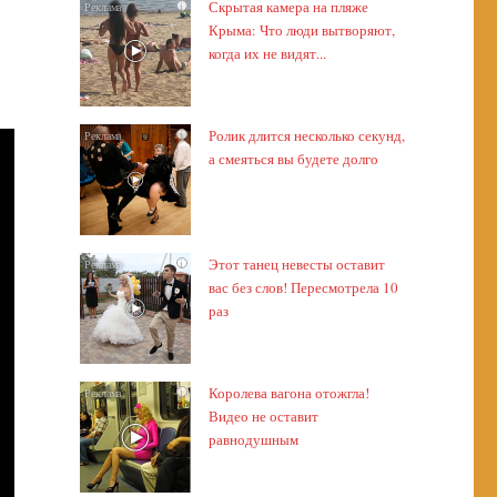
Скрытая камера на пляже
i
Крыма: Что люди вытворяют,
когда их не видят...
Ролик длится несколько секунд,
i
а смеяться вы будете долго
Этот танец невесты оставит
i
вас без слов! Пересмотрела 10
раз
Королева вагона отожгла!
i
Видео не оставит
равнодушным