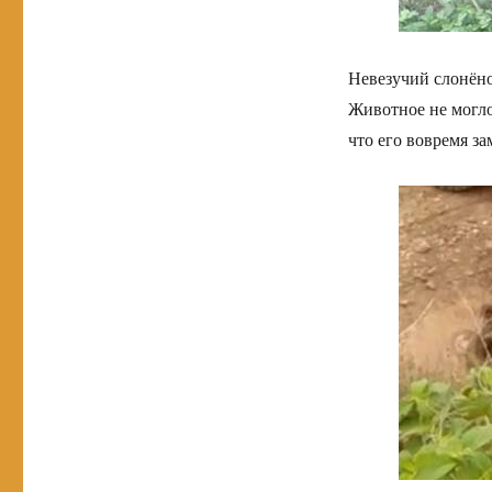
Невезучий слонёнок
Животное не могло
что его вовремя за