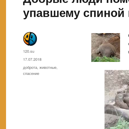
упавшему спиной 
Автор
120.su
Опубликовано
17.07.2018
Метки
доброта
,
животные
,
спасение