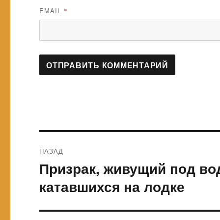
EMAIL
*
Навигация
НАЗАД
по
Призрак, живущий под во
Предыдущая
запись:
записям
катавшихся на лодке