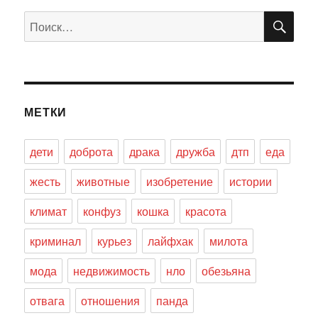
ПО
Искать:
МЕТКИ
дети
доброта
драка
дружба
дтп
еда
жесть
животные
изобретение
истории
климат
конфуз
кошка
красота
криминал
курьез
лайфхак
милота
мода
недвижимость
нло
обезьяна
отвага
отношения
панда