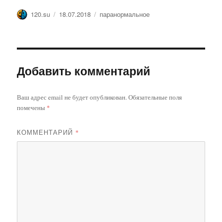
Автор
Опубликовано
Метки
120.su
18.07.2018
паранормальное
Добавить комментарий
Ваш адрес email не будет опубликован.
Обязательные поля
помечены
*
КОММЕНТАРИЙ
*