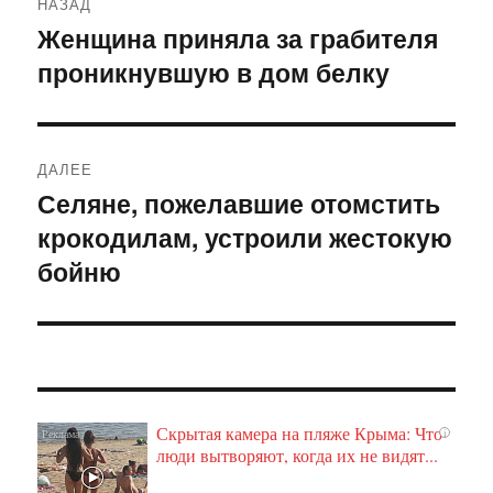
НАЗАД
по
Женщина приняла за грабителя
Предыдущая
проникнувшую в дом белку
запись:
записям
ДАЛЕЕ
Селяне, пожелавшие отомстить
Следующая
крокодилам, устроили жестокую
запись:
бойню
Скрытая камера на пляже Крыма: Что
i
люди вытворяют, когда их не видят...