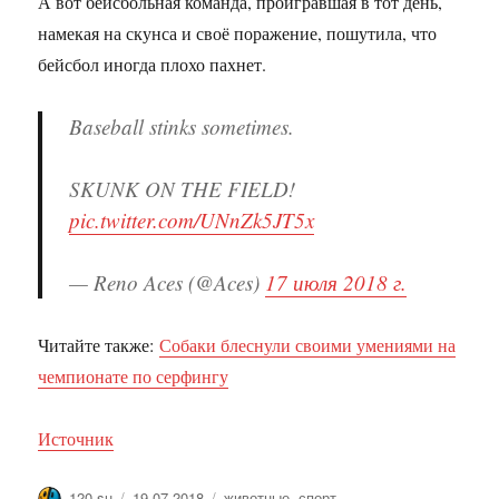
А вот бейсбольная команда, проигравшая в тот день,
намекая на скунса и своё поражение, пошутила, что
бейсбол иногда плохо пахнет.
Baseball stinks sometimes.
SKUNK ON THE FIELD!
pic.twitter.com/UNnZk5JT5x
— Reno Aces (@Aces)
17 июля 2018 г.
Читайте также:
Собаки блеснули своими умениями на
чемпионате по серфингу
Источник
Автор
Опубликовано
Метки
120.su
19.07.2018
животные
,
спорт