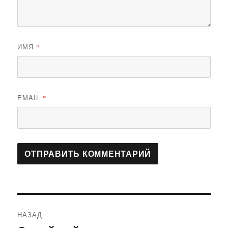
ИМЯ
*
EMAIL
*
Навигация
НАЗАД
по