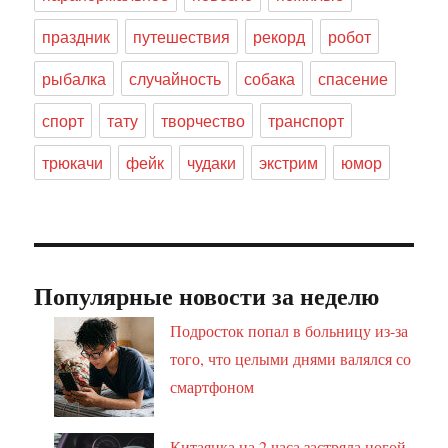
праздник
путешествия
рекорд
робот
рыбалка
случайность
собака
спасение
спорт
тату
творчество
транспорт
трюкачи
фейк
чудаки
экстрим
юмор
Популярные новости за неделю
Подросток попал в больницу из-за
того, что целыми днями валялся со
смартфоном
Китаянка на 2 часа застряла ногой