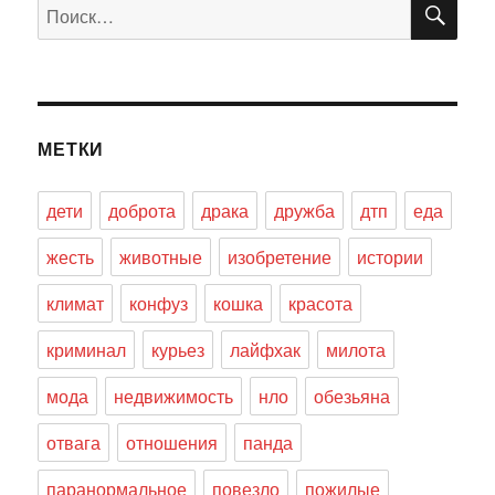
Искать:
МЕТКИ
дети
доброта
драка
дружба
дтп
еда
жесть
животные
изобретение
истории
климат
конфуз
кошка
красота
криминал
курьез
лайфхак
милота
мода
недвижимость
нло
обезьяна
отвага
отношения
панда
паранормальное
повезло
пожилые