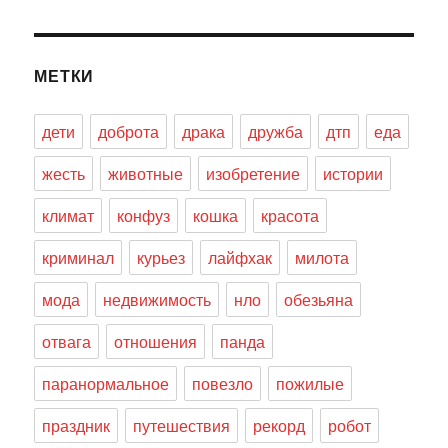
МЕТКИ
дети
доброта
драка
дружба
дтп
еда
жесть
животные
изобретение
истории
климат
конфуз
кошка
красота
криминал
курьез
лайфхак
милота
мода
недвижимость
нло
обезьяна
отвага
отношения
панда
паранормальное
повезло
пожилые
праздник
путешествия
рекорд
робот