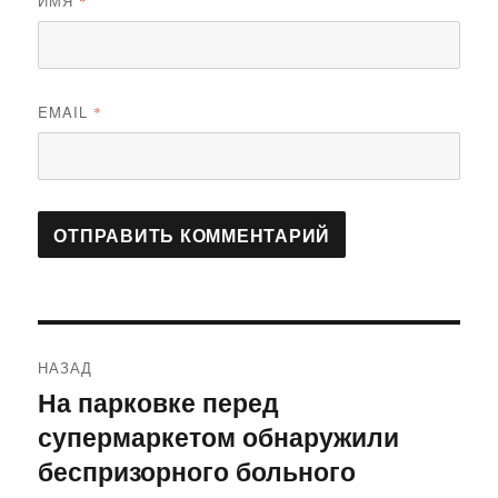
ИМЯ
*
EMAIL
*
Навигация
НАЗАД
по
На парковке перед
Предыдущая
супермаркетом обнаружили
запись:
записям
беспризорного больного