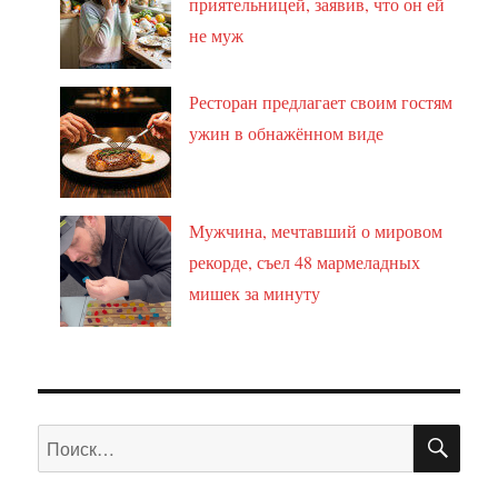
приятельницей, заявив, что он ей
не муж
Ресторан предлагает своим гостям
ужин в обнажённом виде
Мужчина, мечтавший о мировом
рекорде, съел 48 мармеладных
мишек за минуту
ПО
Искать: