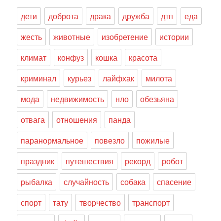
дети
доброта
драка
дружба
дтп
еда
жесть
животные
изобретение
истории
климат
конфуз
кошка
красота
криминал
курьез
лайфхак
милота
мода
недвижимость
нло
обезьяна
отвага
отношения
панда
паранормальное
повезло
пожилые
праздник
путешествия
рекорд
робот
рыбалка
случайность
собака
спасение
спорт
тату
творчество
транспорт