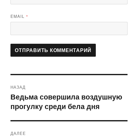
EMAIL
*
Навигация
НАЗАД
по
Ведьма совершила воздушную
Предыдущая
прогулку среди бела дня
запись:
записям
ДАЛЕЕ