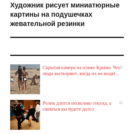
Художник рисует миниатюрные
Следующая
картины на подушечках
запись:
жевательной резинки
Скрытая камера на пляже Крыма: Что
i
люди вытворяют, когда их не видят...
Ролик длится несколько секунд, а
i
смеяться вы будете долго