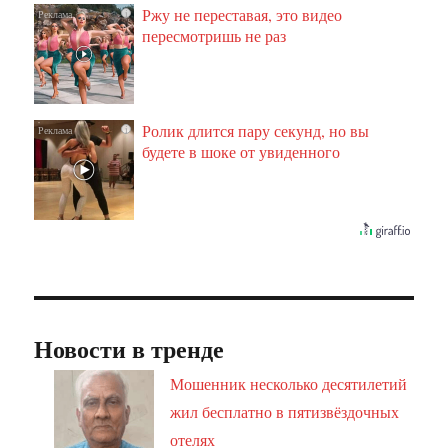
Ржу не переставая, это видео
i
пересмотришь не раз
Ролик длится пару секунд, но вы
i
будете в шоке от увиденного
Новости в тренде
Мошенник несколько десятилетий
жил бесплатно в пятизвёздочных
отелях