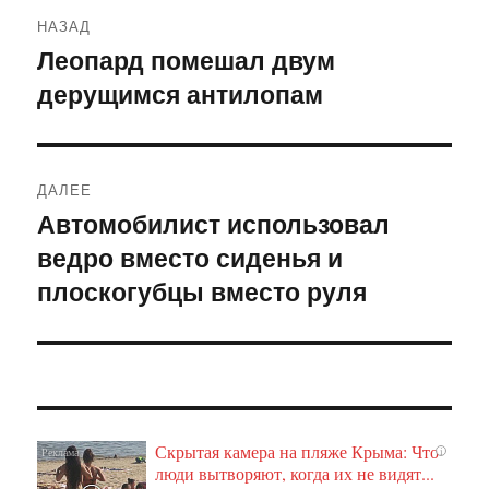
Навигация
НАЗАД
по
Леопард помешал двум
Предыдущая
дерущимся антилопам
запись:
записям
ДАЛЕЕ
Автомобилист использовал
Следующая
ведро вместо сиденья и
запись:
плоскогубцы вместо руля
Скрытая камера на пляже Крыма: Что
i
люди вытворяют, когда их не видят...