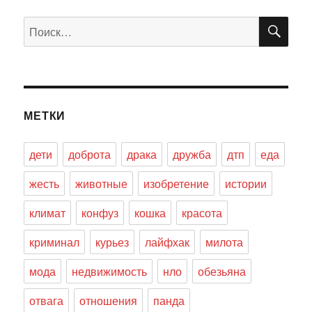
ПО
Искать:
МЕТКИ
дети
доброта
драка
дружба
дтп
еда
жесть
животные
изобретение
истории
климат
конфуз
кошка
красота
криминал
курьез
лайфхак
милота
мода
недвижимость
нло
обезьяна
отвага
отношения
панда