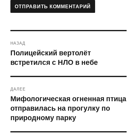
Навигация
НАЗАД
по
Полицейский вертолёт
Предыдущая
встретился с НЛО в небе
запись:
записям
ДАЛЕЕ
Мифологическая огненная птица
Следующая
отправилась на прогулку по
запись:
природному парку