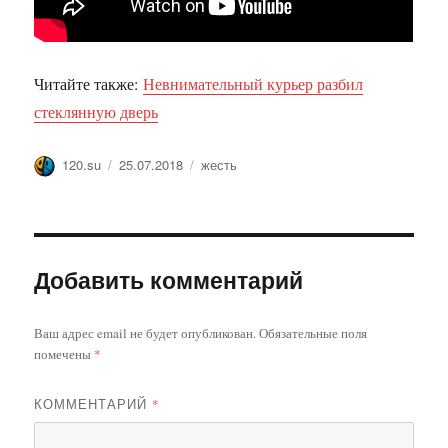
Читайте также:
Невнимательный курьер разбил
стеклянную дверь
Автор
Опубликовано
Метки
120.su
25.07.2018
жесть
Добавить комментарий
Ваш адрес email не будет опубликован.
Обязательные поля
помечены
*
КОММЕНТАРИЙ
*