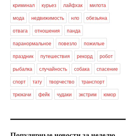
криминал
курьез
лайфхак
милота
мода
недвижимость
нло
обезьяна
отвага
отношения
панда
паранормальное
повезло
пожилые
праздник
путешествия
рекорд
робот
рыбалка
случайность
собака
спасение
спорт
тату
творчество
транспорт
трюкачи
фейк
чудаки
экстрим
юмор
Популярные новости за неделю