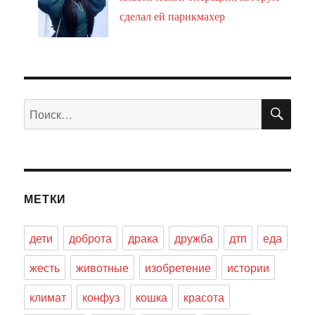
сделал ей парикмахер
ПО
Искать:
МЕТКИ
дети
доброта
драка
дружба
дтп
еда
жесть
животные
изобретение
истории
климат
конфуз
кошка
красота