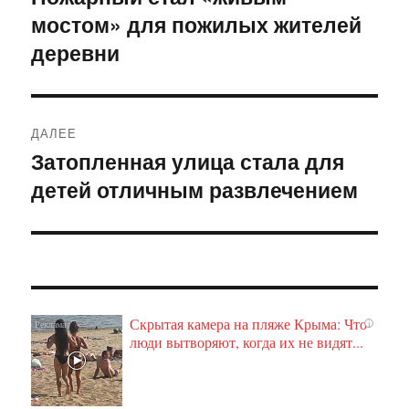
мостом» для пожилых жителей
запись:
записям
деревни
ДАЛЕЕ
Затопленная улица стала для
Следующая
детей отличным развлечением
запись:
Скрытая камера на пляже Крыма: Что
i
люди вытворяют, когда их не видят...