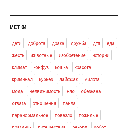
МЕТКИ
дети
доброта
драка
дружба
дтп
еда
жесть
животные
изобретение
истории
климат
конфуз
кошка
красота
криминал
курьез
лайфхак
милота
мода
недвижимость
нло
обезьяна
отвага
отношения
панда
паранормальное
повезло
пожилые
праздник
путешествия
рекорд
робот