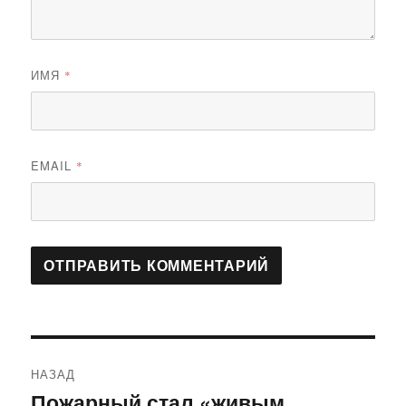
ИМЯ
*
EMAIL
*
Навигация
НАЗАД
по
Пожарный стал «живым
Предыдущая