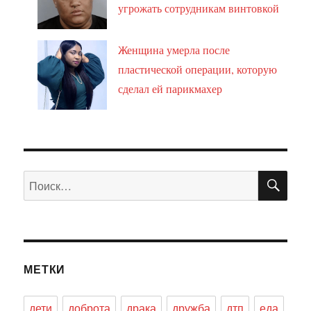
угрожать сотрудникам винтовкой
Женщина умерла после
пластической операции, которую
сделал ей парикмахер
ПО
Искать:
МЕТКИ
дети
доброта
драка
дружба
дтп
еда