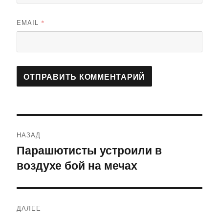
EMAIL
*
Навигация
НАЗАД
по
Парашютисты устроили в
Предыдущая
воздухе бой на мечах
запись:
записям
ДАЛЕЕ