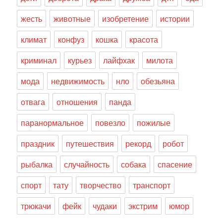
жесть
животные
изобретение
истории
климат
конфуз
кошка
красота
криминал
курьез
лайфхак
милота
мода
недвижимость
нло
обезьяна
отвага
отношения
панда
паранормальное
повезло
пожилые
праздник
путешествия
рекорд
робот
рыбалка
случайность
собака
спасение
спорт
тату
творчество
транспорт
трюкачи
фейк
чудаки
экстрим
юмор