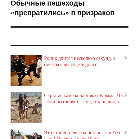
Обычные пешеходы
Следующая
«превратились» в призраков
запись:
Ролик длится несколько секунд, а
i
смеяться вы будете долго
Скрытая камера на пляже Крыма: Что
i
люди вытворяют, когда их не видят...
Этот танец невесты оставит вас без
i
слов! Пересмотрела 10 раз