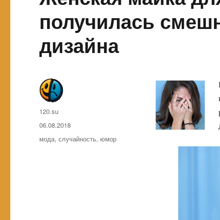
получилась смешн
дизайна
Автор
120.su
Опубликовано
06.08.2018
Метки
мода
,
случайность
,
юмор