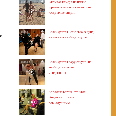
Скрытая камера на пляже
i
Крыма: Что люди вытворяют,
когда их не видят...
Ролик длится несколько секунд,
i
о,
а смеяться вы будете долго
Ролик длится пару секунд, но
i
вы будете в шоке от
увиденного
Королева вагона отожгла!
i
Видео не оставит
равнодушным