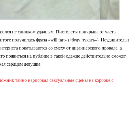
азался не слишком удачным. Пистолеты прикрывают часть
 итоге получилась фраза «will fart» («буду пукать»). Неудивительн
интернета покатываются со смеху от дизайнерского провала, а
что появиться на публике в такой одежде действительно сможет
кая сердцем девушка.
дожник тайно нарисовал сексуальные сцены на коробке с