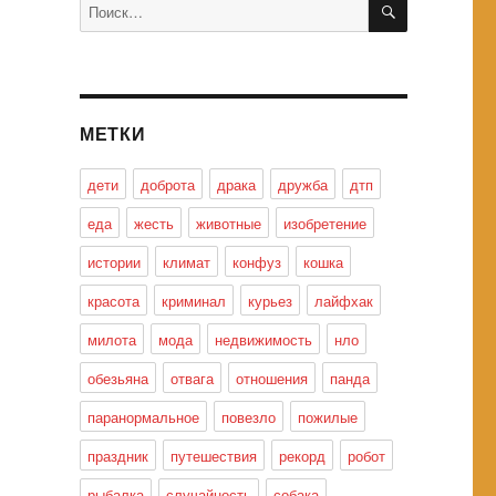
Искать:
МЕТКИ
дети
доброта
драка
дружба
дтп
еда
жесть
животные
изобретение
истории
климат
конфуз
кошка
красота
криминал
курьез
лайфхак
милота
мода
недвижимость
нло
обезьяна
отвага
отношения
панда
паранормальное
повезло
пожилые
праздник
путешествия
рекорд
робот
рыбалка
случайность
собака