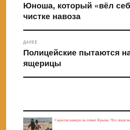
по
Юноша, который «вёл себ
Предыдущая
запись:
записям
чистке навоза
ДАЛЕЕ
Полицейские пытаются на
Следующая
запись:
ящерицы
Скрытая камера на пляже Крыма: Что люди выт