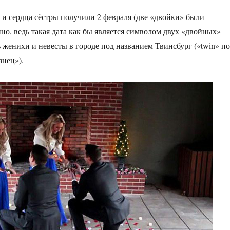
и сердца сёстры получили 2 февраля (две «двойки» были
но, ведь такая дата как бы является символом двух «двойных»
ь женихи и невесты в городе под названием Твинсбург («twin» по
нец»).