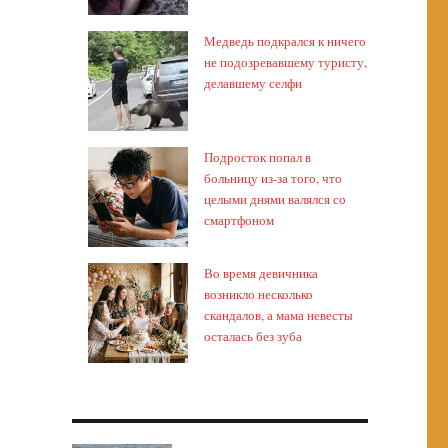
Медведь подкрался к ничего
не подозревавшему туристу,
делавшему селфи
Подросток попал в
больницу из-за того, что
целыми днями валялся со
смартфоном
Во время девичника
возникло несколько
скандалов, а мама невесты
осталась без зуба