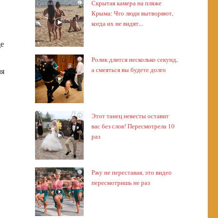
Скрытая камера на пляже
i
Крыма: Что люди вытворяют,
когда их не видят...
де
Ролик длится несколько секунд,
i
а смеяться вы будете долго
мя
Этот танец невесты оставит
i
вас без слов! Пересмотрела 10
раз
Ржу не переставая, это видео
i
пересмотришь не раз