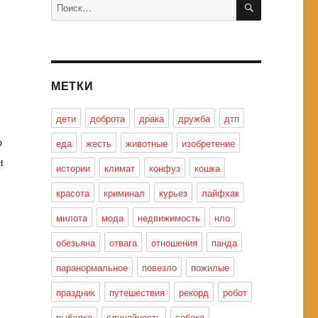
Искать:
МЕТКИ
дети
доброта
драка
дружба
дтп
о
еда
жесть
животные
изобретение
и
истории
климат
конфуз
кошка
красота
криминал
курьез
лайфхак
милота
мода
недвижимость
нло
обезьяна
отвага
отношения
панда
паранормальное
повезло
пожилые
праздник
путешествия
рекорд
робот
рыбалка
случайность
собака