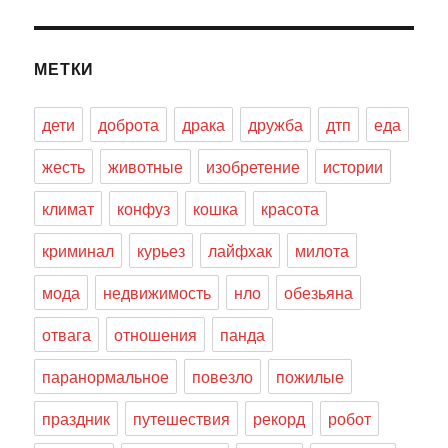
МЕТКИ
дети
доброта
драка
дружба
дтп
еда
жесть
животные
изобретение
истории
климат
конфуз
кошка
красота
криминал
курьез
лайфхак
милота
мода
недвижимость
нло
обезьяна
отвага
отношения
панда
паранормальное
повезло
пожилые
праздник
путешествия
рекорд
робот