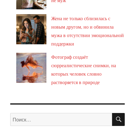
не муж
Жена не только сблизилась с
новым другом, но и обвинила
мужа в отсутствии эмоциональной
поддержки
Фотограф создаёт
сюрреалистические снимки, на
которых человек словно
растворяется в природе
ПО
Искать: