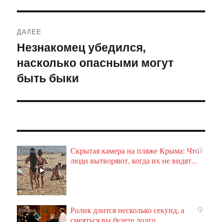
ДАЛЕЕ
Незнакомец убедился,
Следующая
насколько опасными могут
запись:
быть быки
Скрытая камера на пляже Крыма: Что
i
люди вытворяют, когда их не видят...
Ролик длится несколько секунд, а
i
смеяться вы будете долго