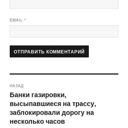
EMAIL
*
Навигация
НАЗАД
по
Банки газировки,
Предыдущая
высыпавшиеся на трассу,
запись:
записям
заблокировали дорогу на
несколько часов