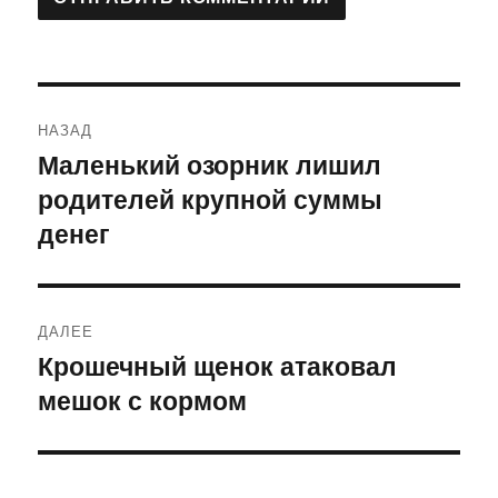
Навигация
НАЗАД
по
Маленький озорник лишил
Предыдущая
родителей крупной суммы
запись:
записям
денег
ДАЛЕЕ
Крошечный щенок атаковал
Следующая
мешок с кормом
запись: