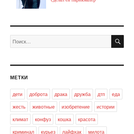
ПО
Искать:
МЕТКИ
дети
доброта
драка
дружба
дтп
еда
жесть
животные
изобретение
истории
климат
конфуз
кошка
красота
криминал
курьез
лайфхак
милота