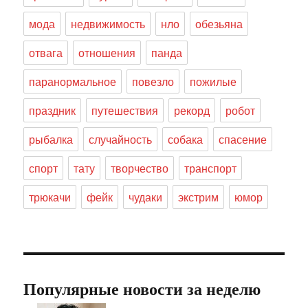
мода
недвижимость
нло
обезьяна
отвага
отношения
панда
паранормальное
повезло
пожилые
праздник
путешествия
рекорд
робот
рыбалка
случайность
собака
спасение
спорт
тату
творчество
транспорт
трюкачи
фейк
чудаки
экстрим
юмор
Популярные новости за неделю