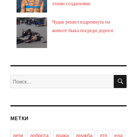
этими созданиями
Чудак решил вздремнуть на
животе быка посреди дороги
ПО
Искать:
МЕТКИ
дети
доброта
драка
дружба
дтп
еда