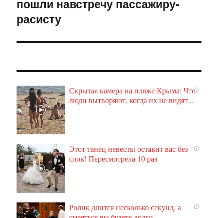
пошли навстречу пассажиру-
запись:
расисту
Скрытая камера на пляже Крыма: Что
i
люди вытворяют, когда их не видят...
Этот танец невесты оставит вас без
i
слов! Пересмотрела 10 раз
Ролик длится несколько секунд, а
i
смеяться вы будете долго