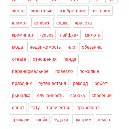
жесть
животные
изобретение
истории
климат
конфуз
кошка
красота
криминал
курьез
лайфхак
милота
мода
недвижимость
нло
обезьяна
отвага
отношения
панда
паранормальное
повезло
пожилые
праздник
путешествия
рекорд
робот
рыбалка
случайность
собака
спасение
спорт
тату
творчество
транспорт
трюкачи
фейк
чудаки
экстрим
юмор