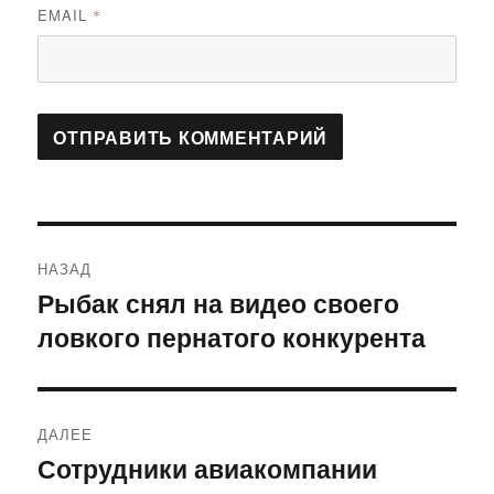
EMAIL
*
Навигация
НАЗАД
по
Рыбак снял на видео своего
Предыдущая
ловкого пернатого конкурента
запись:
записям
ДАЛЕЕ
Сотрудники авиакомпании
Следующая