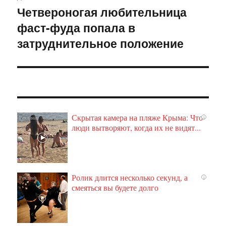
Четвероногая любительница
Следующая
фаст-фуда попала в
запись:
затруднительное положение
Скрытая камера на пляже Крыма: Что
i
люди вытворяют, когда их не видят...
Ролик длится несколько секунд, а
i
смеяться вы будете долго