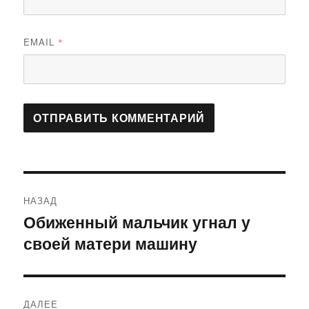
EMAIL
*
Навигация
НАЗАД
по
Обиженный мальчик угнал у
Предыдущая
своей матери машину
запись:
записям
ДАЛЕЕ