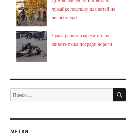
Домовладелец установил на
лужайке ловушку для детей на
велосипедах
Чудак решил вздремнуть на
животе быка посреди дороги
ПО
Искать:
МЕТКИ