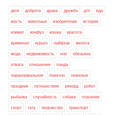
дети
доброта
драка
дружба
дтп
еда
жесть
животные
изобретение
истории
климат
конфуз
кошка
красота
криминал
курьез
лайфхак
милота
мода
недвижимость
нло
обезьяна
отвага
отношения
панда
паранормальное
повезло
пожилые
праздник
путешествия
рекорд
робот
рыбалка
случайность
собака
спасение
спорт
тату
творчество
транспорт