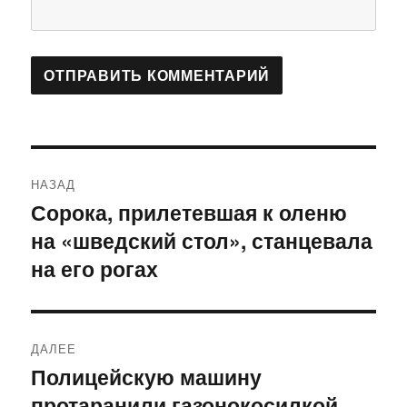
Навигация
НАЗАД
по
Сорока, прилетевшая к оленю
Предыдущая
на «шведский стол», станцевала
запись:
записям
на его рогах
ДАЛЕЕ
Полицейскую машину
Следующая
протаранили газонокосилкой
запись: