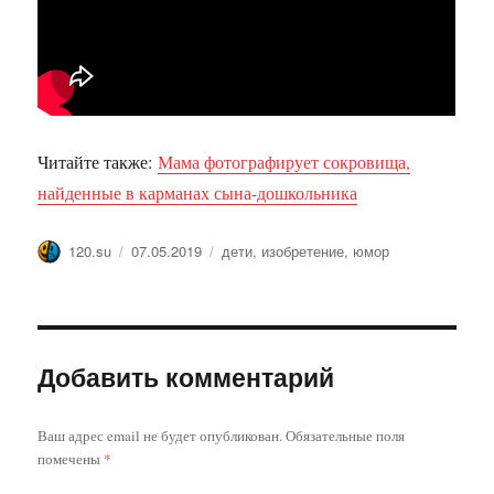
Читайте также:
Мама фотографирует сокровища,
найденные в карманах сына-дошкольника
Автор
Опубликовано
Метки
120.su
07.05.2019
дети
,
изобретение
,
юмор
Добавить комментарий
Ваш адрес email не будет опубликован.
Обязательные поля
помечены
*