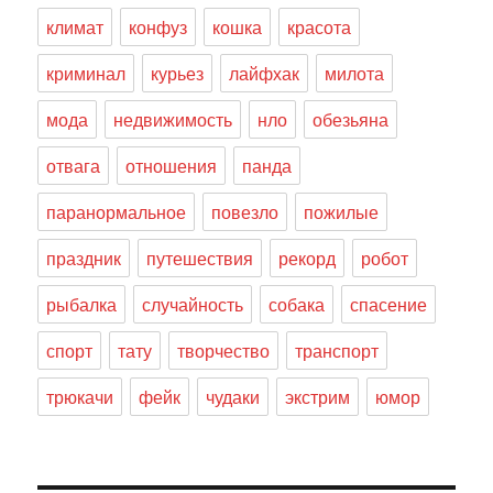
климат
конфуз
кошка
красота
криминал
курьез
лайфхак
милота
мода
недвижимость
нло
обезьяна
отвага
отношения
панда
паранормальное
повезло
пожилые
праздник
путешествия
рекорд
робот
рыбалка
случайность
собака
спасение
спорт
тату
творчество
транспорт
трюкачи
фейк
чудаки
экстрим
юмор