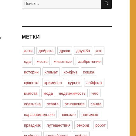
Искать:
МЕТКИ
х
дети
доброта
драка
дружба
дтп
еда
жесть
животные
изобретение
истории
климат
конфуз
кошка
красота
криминал
курьез
лайфхак
милота
мода
недвижимость
нло
обезьяна
отвага
отношения
панда
паранормальное
повезло
пожилые
праздник
путешествия
рекорд
робот
рыбалка
случайность
собака