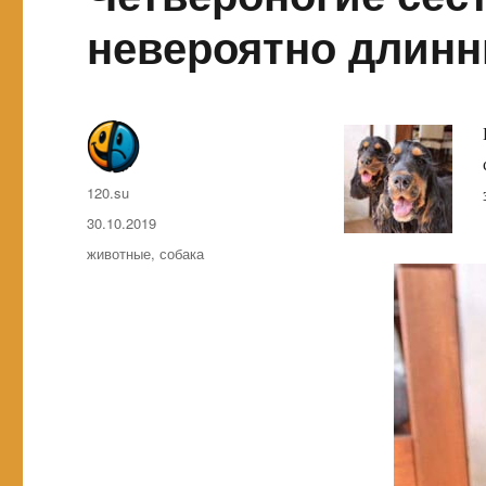
невероятно длин
Автор
120.su
Опубликовано
30.10.2019
Метки
животные
,
собака