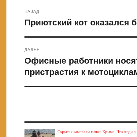
Навигация
НАЗАД
по
Приютский кот оказался
Предыдущая
запись:
записям
ДАЛЕЕ
Офисные работники носят
Следующая
запись:
пристрастия к мотоцикла
Скрытая камера на пляже Крыма: Что люди выт