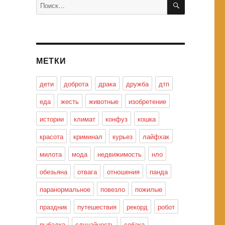
Искать:
МЕТКИ
дети
доброта
драка
дружба
дтп
еда
жесть
животные
изобретение
истории
климат
конфуз
кошка
красота
криминал
курьез
лайфхак
милота
мода
недвижимость
нло
обезьяна
отвага
отношения
панда
паранормальное
повезло
пожилые
праздник
путешествия
рекорд
робот
рыбалка
случайность
собака