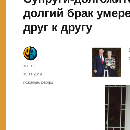
долгий брак уме
друг к другу
Автор
120.su
Опубликовано
13.11.2019
Метки
пожилые
,
рекорд