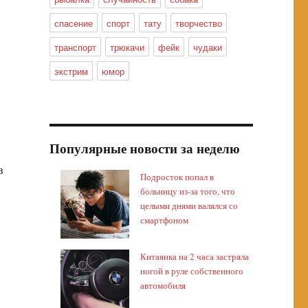
спасение
спорт
тату
творчество
транспорт
трюкачи
фейк
чудаки
экстрим
юмор
Популярные новости за неделю
в
Подросток попал в
больницу из-за того, что
целыми днями валялся со
смартфоном
Китаянка на 2 часа застряла
ногой в руле собственного
автомобиля