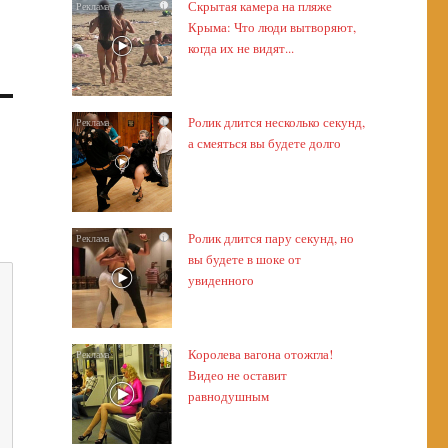
Скрытая камера на пляже
i
Крыма: Что люди вытворяют,
когда их не видят...
Ролик длится несколько секунд,
i
а смеяться вы будете долго
Ролик длится пару секунд, но
i
вы будете в шоке от
увиденного
Королева вагона отожгла!
i
Видео не оставит
равнодушным