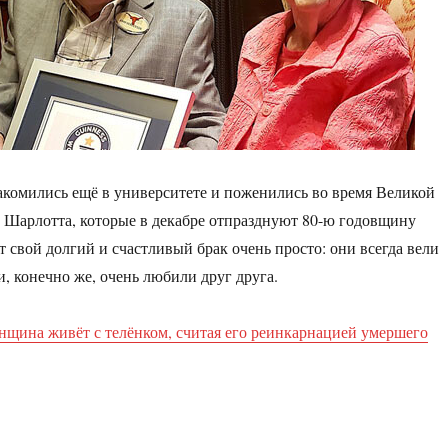
комились ещё в университете и поженились во время Великой
 Шарлотта, которые в декабре отпразднуют 80-ю годовщину
т свой долгий и счастливый брак очень просто: они всегда вели
, конечно же, очень любили друг друга.
нщина живёт с телёнком, считая его реинкарнацией умершего