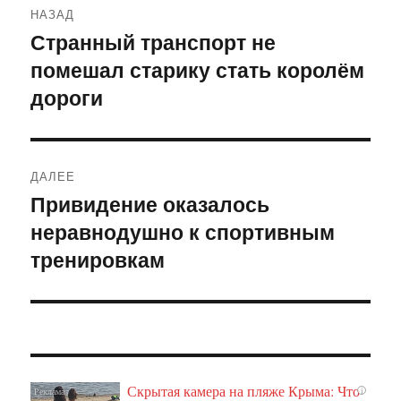
НАЗАД
по
Странный транспорт не
Предыдущая
помешал старику стать королём
запись:
записям
дороги
ДАЛЕЕ
Привидение оказалось
Следующая
неравнодушно к спортивным
запись:
тренировкам
Скрытая камера на пляже Крыма: Что
i