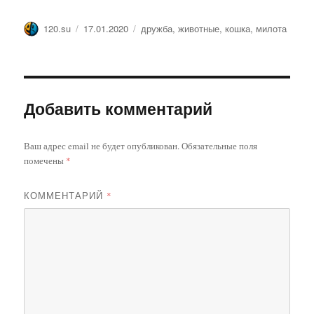
Автор
Опубликовано
Метки
120.su
17.01.2020
дружба
,
животные
,
кошка
,
милота
Добавить комментарий
Ваш адрес email не будет опубликован.
Обязательные поля
помечены
*
КОММЕНТАРИЙ
*