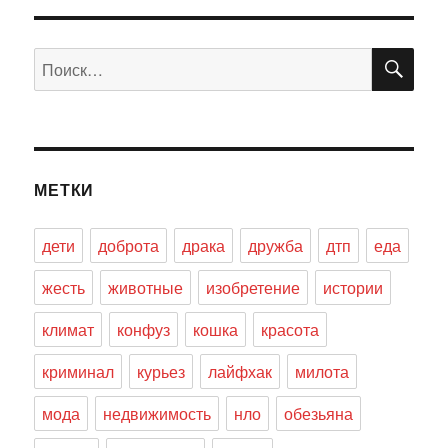
ПО
Искать:
МЕТКИ
дети
доброта
драка
дружба
дтп
еда
жесть
животные
изобретение
истории
климат
конфуз
кошка
красота
криминал
курьез
лайфхак
милота
мода
недвижимость
нло
обезьяна