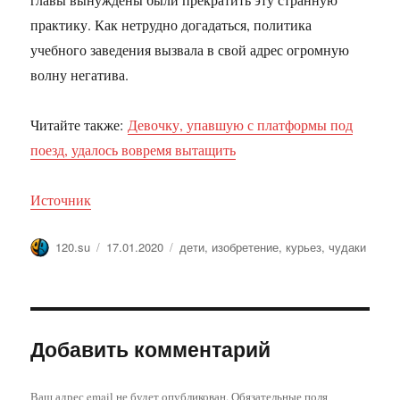
практику. Как нетрудно догадаться, политика
учебного заведения вызвала в свой адрес огромную
волну негатива.
Читайте также:
Девочку, упавшую с платформы под
поезд, удалось вовремя вытащить
Источник
Автор
Опубликовано
Метки
120.su
17.01.2020
дети
,
изобретение
,
курьез
,
чудаки
Добавить комментарий
Ваш адрес email не будет опубликован.
Обязательные поля