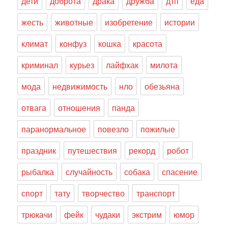
дети
доброта
драка
дружба
дтп
еда
жесть
животные
изобретение
истории
климат
конфуз
кошка
красота
криминал
курьез
лайфхак
милота
мода
недвижимость
нло
обезьяна
отвага
отношения
панда
паранормальное
повезло
пожилые
праздник
путешествия
рекорд
робот
рыбалка
случайность
собака
спасение
спорт
тату
творчество
транспорт
трюкачи
фейк
чудаки
экстрим
юмор