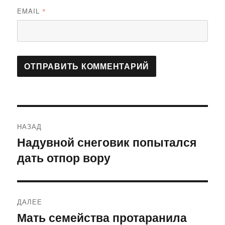
EMAIL
*
Навигация
НАЗАД
по
Надувной снеговик попытался
Предыдущая
дать отпор вору
запись:
записям
ДАЛЕЕ
Мать семейства протаранила
Следующая