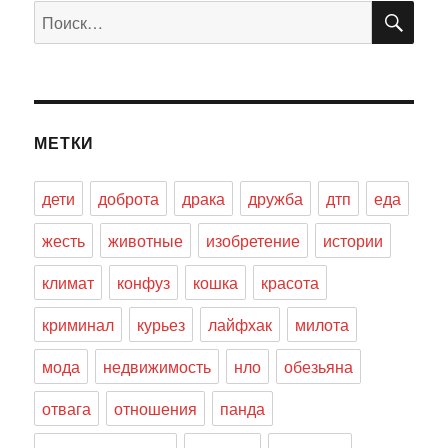
ПО
Искать:
МЕТКИ
дети
доброта
драка
дружба
дтп
еда
жесть
животные
изобретение
истории
климат
конфуз
кошка
красота
криминал
курьез
лайфхак
милота
мода
недвижимость
нло
обезьяна
отвага
отношения
панда