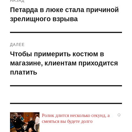
НАЗАД
по
Петарда в люке стала причиной
Предыдущая
зрелищного взрыва
запись:
записям
ДАЛЕЕ
Чтобы примерить костюм в
Следующая
магазине, клиентам приходится
запись:
платить
Ролик длится несколько секунд, а
i
смеяться вы будете долго