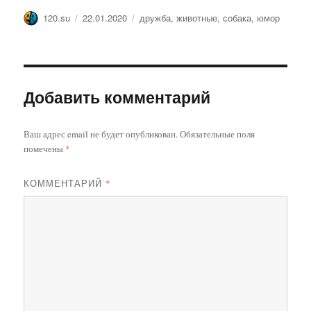
Автор
Опубликовано
Метки
120.su
22.01.2020
дружба
,
животные
,
собака
,
юмор
Добавить комментарий
Ваш адрес email не будет опубликован.
Обязательные поля
помечены
*
КОММЕНТАРИЙ
*