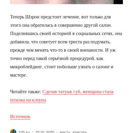
Теперь Шэрон предстоит лечение, вот только для
этого она обратилась в совершенно другой салон.
Поделившись своей историей в социальных сетях, она
добавила, что советует всем триста раз подумать,
прежде чем менять что-то в своей внешности. И уж
точно перед такой серьёзной процедурой, как
микроблейдинг, стоит побольше узнать о салоне и
мастере.
Читайте также:
Сделав татуаж губ, женщина стала
похожа на клоуна
Источник
Автор
Опубликовано
Метки
120.su
23.01.2020
жесть
,
красота