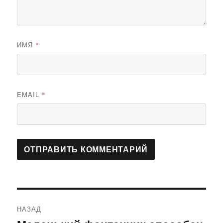
ИМЯ
*
EMAIL
*
Навигация
НАЗАД
по