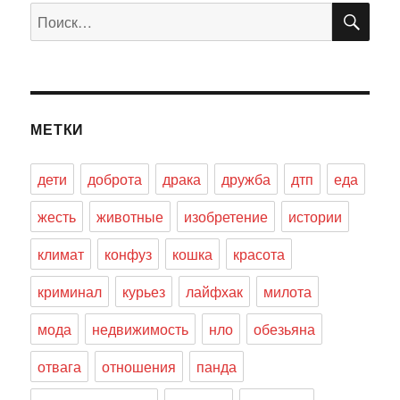
ПО
Искать:
МЕТКИ
дети
доброта
драка
дружба
дтп
еда
жесть
животные
изобретение
истории
климат
конфуз
кошка
красота
криминал
курьез
лайфхак
милота
мода
недвижимость
нло
обезьяна
отвага
отношения
панда