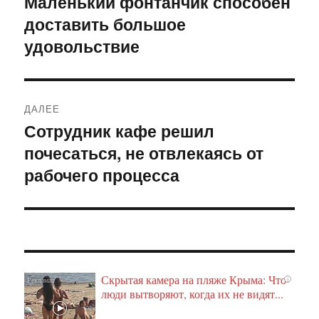
Маленький фонтанчик способен
Предыдущая
доставить большое
запись:
записям
удовольствие
ДАЛЕЕ
Сотрудник кафе решил
Следующая
почесаться, не отвлекаясь от
запись:
рабочего процесса
Скрытая камера на пляже Крыма: Что
i
люди вытворяют, когда их не видят...