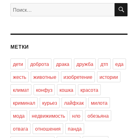
ПО
Искать:
МЕТКИ
дети
доброта
драка
дружба
дтп
еда
жесть
животные
изобретение
истории
климат
конфуз
кошка
красота
криминал
курьез
лайфхак
милота
мода
недвижимость
нло
обезьяна
отвага
отношения
панда