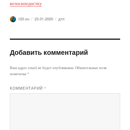
велосипедистку
Автор
Опубликовано
Метки
120.su
23.01.2020
дтп
Добавить комментарий
Ваш адрес email не будет опубликован.
Обязательные поля
помечены
*
КОММЕНТАРИЙ
*