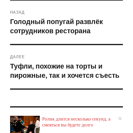
Навигация
НАЗАД
по
Голодный попугай развлёк
Предыдущая
сотрудников ресторана
запись:
записям
ДАЛЕЕ
Туфли, похожие на торты и
Следующая
пирожные, так и хочется съесть
запись:
Ролик длится несколько секунд, а
i
смеяться вы будете долго