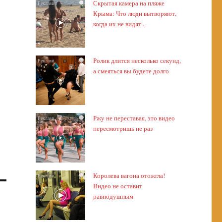
Скрытая камера на пляже
i
Крыма: Что люди вытворяют,
когда их не видят...
Ролик длится несколько секунд,
i
а смеяться вы будете долго
Ржу не переставая, это видео
i
пересмотришь не раз
Королева вагона отожгла!
i
Видео не оставит
равнодушным