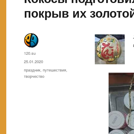
покрыв их золото
Автор
120.su
Опубликовано
25.01.2020
Метки
праздник
,
путешествия
,
творчество