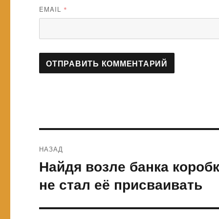
EMAIL
*
Навигация
НАЗАД
по
Найдя возле банка короб
Предыдущая
запись:
записям
не стал её присваивать