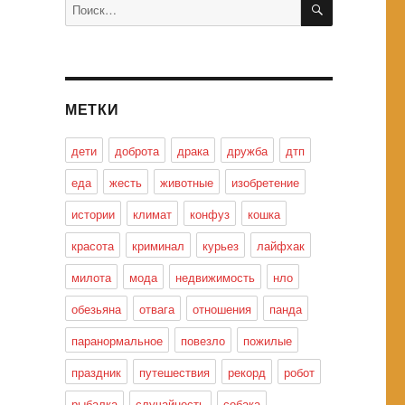
Искать:
МЕТКИ
дети
доброта
драка
дружба
дтп
еда
жесть
животные
изобретение
истории
климат
конфуз
кошка
красота
криминал
курьез
лайфхак
милота
мода
недвижимость
нло
обезьяна
отвага
отношения
панда
паранормальное
повезло
пожилые
праздник
путешествия
рекорд
робот
рыбалка
случайность
собака