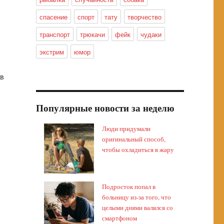
спасение
спорт
тату
творчество
транспорт
трюкачи
фейк
чудаки
экстрим
юмор
ов
Популярные новости за неделю
Люди придумали
оригинальный способ,
чтобы охладиться в жару
Подросток попал в
больницу из-за того, что
целыми днями валялся со
смартфоном