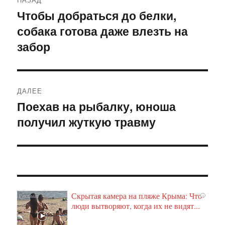
по
Чтобы добраться до белки,
Предыдущая
собака готова даже влезть на
запись:
записям
забор
ДАЛЕЕ
Поехав на рыбалку, юноша
Следующая
получил жуткую травму
запись:
Скрытая камера на пляже Крыма: Что
i
люди вытворяют, когда их не видят...