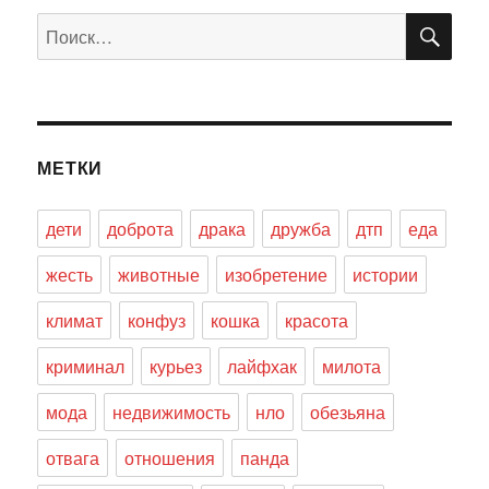
ПО
Искать:
МЕТКИ
дети
доброта
драка
дружба
дтп
еда
жесть
животные
изобретение
истории
климат
конфуз
кошка
красота
криминал
курьез
лайфхак
милота
мода
недвижимость
нло
обезьяна
отвага
отношения
панда