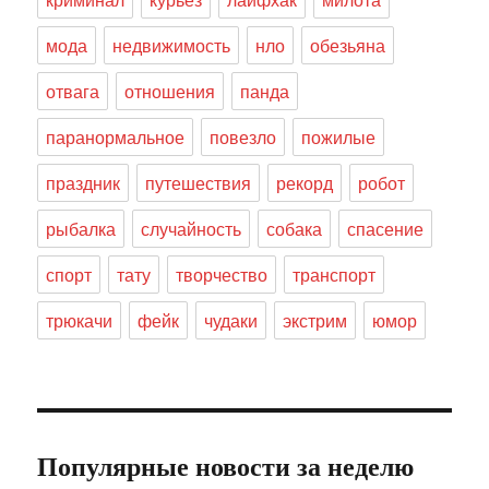
мода
недвижимость
нло
обезьяна
отвага
отношения
панда
паранормальное
повезло
пожилые
праздник
путешествия
рекорд
робот
рыбалка
случайность
собака
спасение
спорт
тату
творчество
транспорт
трюкачи
фейк
чудаки
экстрим
юмор
Популярные новости за неделю