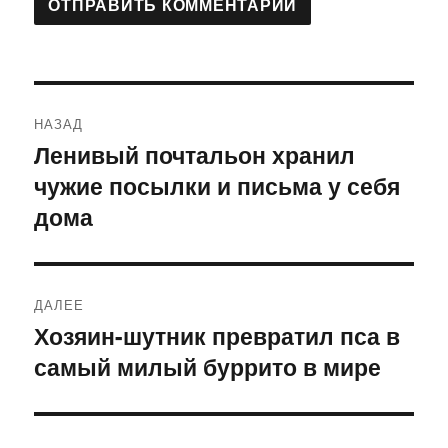
Навигация
НАЗАД
по
Ленивый почтальон хранил
Предыдущая
чужие посылки и письма у себя
запись:
записям
дома
ДАЛЕЕ
Хозяин-шутник превратил пса в
Следующая
самый милый буррито в мире
запись: