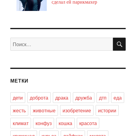
сделал ей парикмахер
ПО
Искать:
МЕТКИ
дети
доброта
драка
дружба
дтп
еда
жесть
животные
изобретение
истории
климат
конфуз
кошка
красота
криминал
курьез
лайфхак
милота