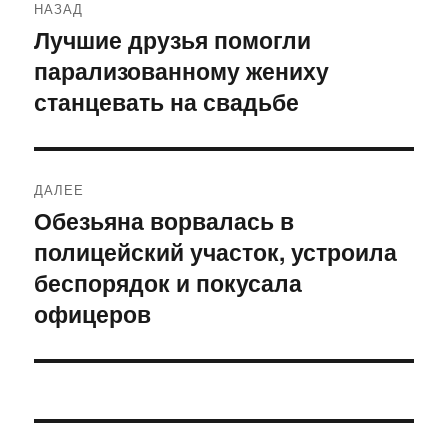
НАЗАД
по
Лучшие друзья помогли
Предыдущая
парализованному жениху
запись:
записям
станцевать на свадьбе
ДАЛЕЕ
Обезьяна ворвалась в
Следующая
полицейский участок, устроила
запись:
беспорядок и покусала
офицеров