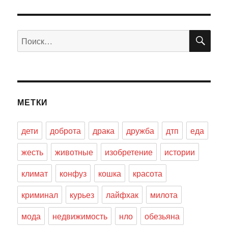
ПО
Искать:
МЕТКИ
дети
доброта
драка
дружба
дтп
еда
жесть
животные
изобретение
истории
климат
конфуз
кошка
красота
криминал
курьез
лайфхак
милота
мода
недвижимость
нло
обезьяна