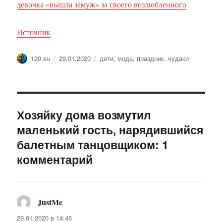
девочка «вышла замуж» за своего возлюбленного
Источник
Автор
Опубликовано
Метки
120.su
29.01.2020
дети
,
мода
,
праздник
,
чудаки
Хозяйку дома возмутил
маленький гость, нарядившийся
балетным танцовщиком: 1
комментарий
JustMe
:
29.01.2020 в 14:46