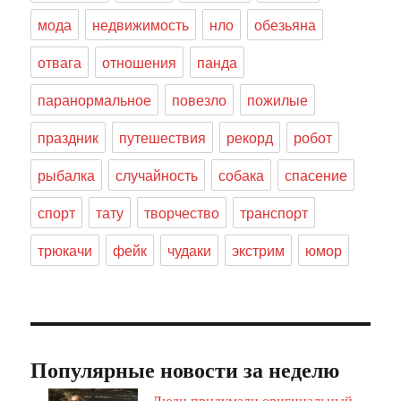
мода
недвижимость
нло
обезьяна
отвага
отношения
панда
паранормальное
повезло
пожилые
праздник
путешествия
рекорд
робот
рыбалка
случайность
собака
спасение
спорт
тату
творчество
транспорт
трюкачи
фейк
чудаки
экстрим
юмор
Популярные новости за неделю
Люди придумали оригинальный