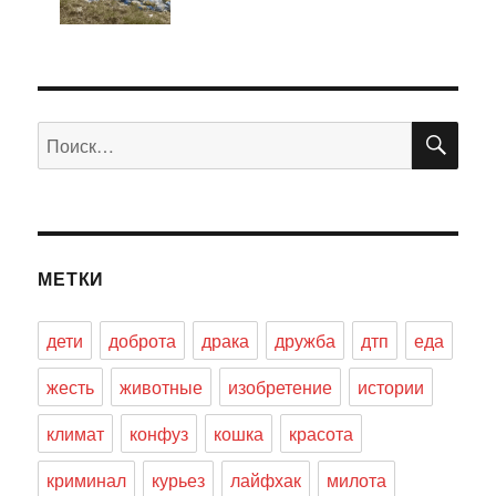
ПО
Искать:
МЕТКИ
дети
доброта
драка
дружба
дтп
еда
жесть
животные
изобретение
истории
климат
конфуз
кошка
красота
криминал
курьез
лайфхак
милота