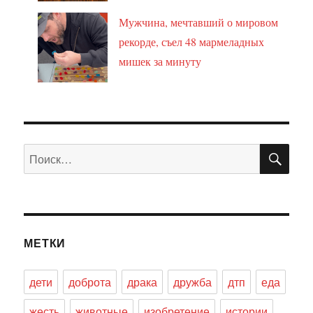
Мужчина, мечтавший о мировом
рекорде, съел 48 мармеладных
мишек за минуту
ПО
Искать:
МЕТКИ
дети
доброта
драка
дружба
дтп
еда
жесть
животные
изобретение
истории