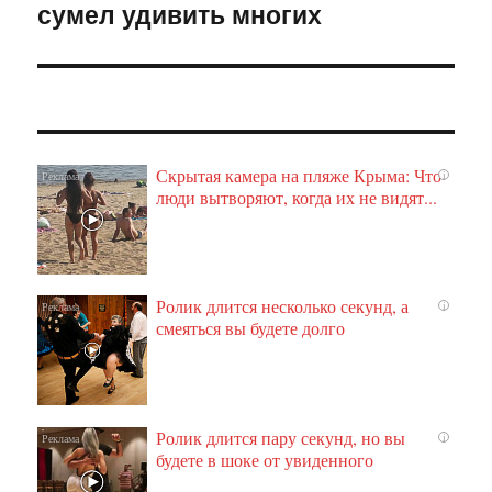
сумел удивить многих
запись:
Скрытая камера на пляже Крыма: Что
i
люди вытворяют, когда их не видят...
Ролик длится несколько секунд, а
i
смеяться вы будете долго
Ролик длится пару секунд, но вы
i
будете в шоке от увиденного