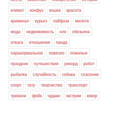
климат
конфуз
кошка
красота
криминал
курьез
лайфхак
милота
мода
недвижимость
нло
обезьяна
отвага
отношения
панда
паранормальное
повезло
пожилые
праздник
путешествия
рекорд
робот
рыбалка
случайность
собака
спасение
спорт
тату
творчество
транспорт
трюкачи
фейк
чудаки
экстрим
юмор