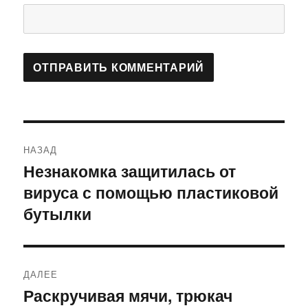
Навигация
НАЗАД
по
Незнакомка защитилась от
Предыдущая
вируса с помощью пластиковой
запись:
записям
бутылки
ДАЛЕЕ
Раскручивая мячи, трюкач
Следующая