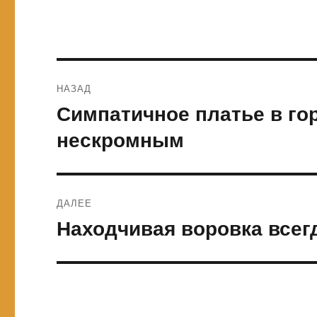
Навигация
НАЗАД
по
Симпатичное платье в го
Предыдущая
запись:
записям
нескромным
ДАЛЕЕ
Находчивая воровка всегд
Следующая
запись: