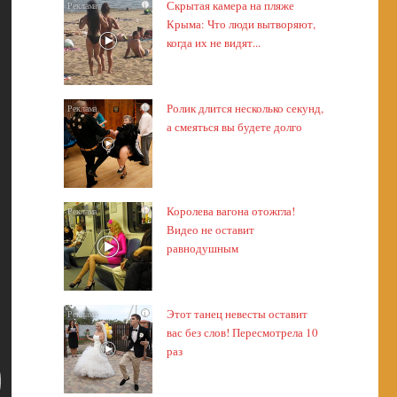
Скрытая камера на пляже
i
Крыма: Что люди вытворяют,
когда их не видят...
Ролик длится несколько секунд,
i
а смеяться вы будете долго
Королева вагона отожгла!
i
Видео не оставит
равнодушным
Этот танец невесты оставит
i
вас без слов! Пересмотрела 10
раз