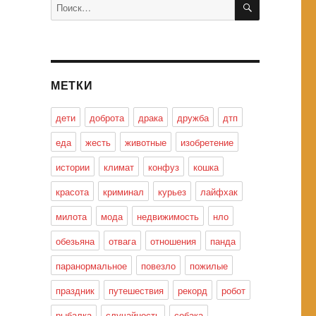
Искать:
МЕТКИ
дети
доброта
драка
дружба
дтп
еда
жесть
животные
изобретение
истории
климат
конфуз
кошка
красота
криминал
курьез
лайфхак
милота
мода
недвижимость
нло
обезьяна
отвага
отношения
панда
паранормальное
повезло
пожилые
праздник
путешествия
рекорд
робот
рыбалка
случайность
собака