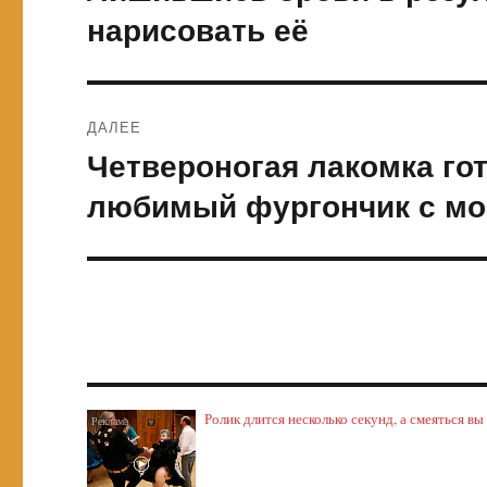
запись:
записям
нарисовать её
ДАЛЕЕ
Четвероногая лакомка го
Следующая
запись:
любимый фургончик с м
Ролик длится несколько секунд, а смеяться вы