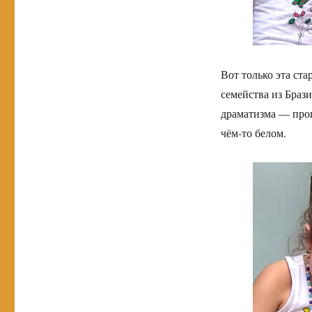
Вот только эта ста
семейства из Браз
драматизма — прои
чём-то белом.