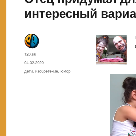
интересный вариа
Автор
120.su
Опубликовано
04.02.2020
Метки
дети
,
изобретение
,
юмор