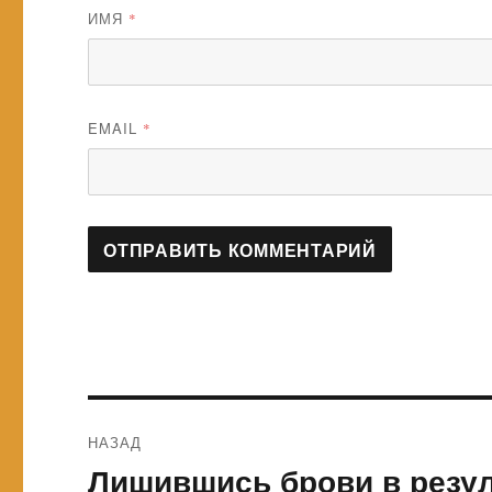
ИМЯ
*
EMAIL
*
Навигация
НАЗАД
по
Лишившись брови в резул
Предыдущая