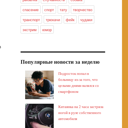
спасение
спорт
тату
творчество
транспорт
трюкачи
фейк
чудаки
экстрим
юмор
в
Популярные новости за неделю
Подросток попал в
больницу из-за того, что
целыми днями валялся со
смартфоном
Китаянка на 2 часа застряла
ногой в руле собственного
автомобиля