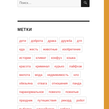
Искать:
МЕТКИ
дети
доброта
драка
дружба
дтп
еда
жесть
животные
изобретение
истории
климат
конфуз
кошка
красота
криминал
курьез
лайфхак
милота
мода
недвижимость
нло
обезьяна
отвага
отношения
панда
паранормальное
повезло
пожилые
праздник
путешествия
рекорд
робот
рыбалка
случайность
собака