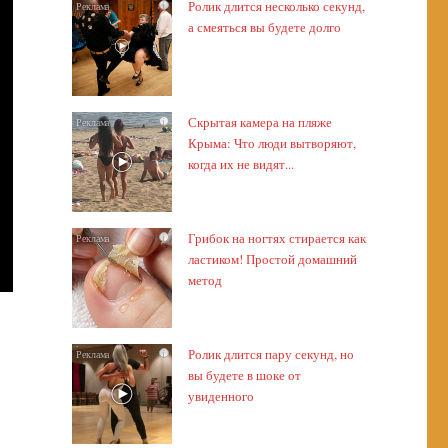
Ролик длится несколько секунд,
i
а смеяться вы будете долго
Скрытая камера на пляже
i
Крыма: Что люди вытворяют,
когда их не видят...
Грибок на ногтях стирается как
i
ластиком! Простой домашний
метод
Ролик длится пару секунд, но
i
вы будете в шоке от
увиденного