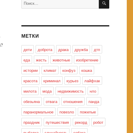
Искать:
МЕТКИ
ю
а?
дети
доброта
драка
дружба
дтп
еда
жесть
животные
изобретение
истории
климат
конфуз
кошка
красота
криминал
курьез
лайфхак
милота
мода
недвижимость
нло
обезьяна
отвага
отношения
панда
паранормальное
повезло
пожилые
праздник
путешествия
рекорд
робот
рыбалка
случайность
собака