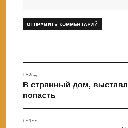
Навигация
НАЗАД
по
В странный дом, выстав
Предыдущая
запись:
записям
попасть
ДАЛЕЕ