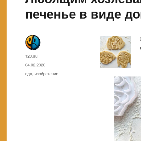
печенье в виде д
Автор
120.su
Опубликовано
04.02.2020
Метки
еда
,
изобретение