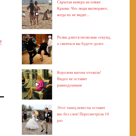
Скрытая камера на пляже
i
Крыма: Что люди вытворяют,
когда их не видят...
Ролик длится несколько секунд,
i
е
а смеяться вы будете долго
Королева вагона отожгла!
i
Видео не оставит
равнодушным
Этот танец невесты оставит
i
вас без слов! Пересмотрела 10
раз