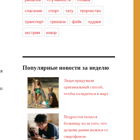
спасение
спорт
тату
творчество
транспорт
трюкачи
фейк
чудаки
экстрим
юмор
Популярные новости за неделю
ля
Люди придумали
оригинальный способ,
но
чтобы охладиться в жару
Подросток попал в
больницу из-за того, что
целыми днями валялся со
смартфоном