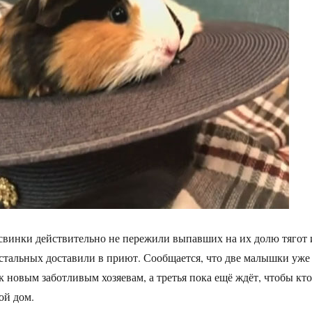
свинки действительно не пережили выпавших на их долю тягот 
остальных доставили в приют. Сообщается, что две малышки уже
к новым заботливым хозяевам, а третья пока ещё ждёт, чтобы кто
вой дом.