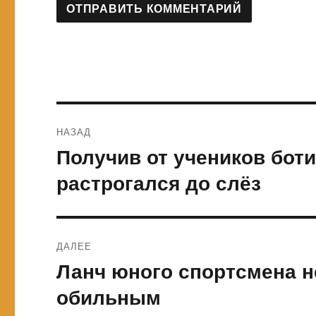
Навигация
НАЗАД
по
Получив от учеников бот
Предыдущая
запись:
записям
растрогался до слёз
ДАЛЕЕ
Ланч юного спортсмена н
Следующая
запись:
обильным