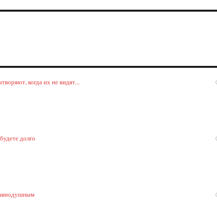
воряют, когда их не видят...
 будете долго
 равнодушным