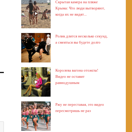
Скрытая камера на пляже
i
Крыма: Что люди вытворяют,
когда их не видят...
Ролик длится несколько секунд,
i
а смеяться вы будете долго
Королева вагона отожгла!
i
Видео не оставит
равнодушным
Ржу не переставая, это видео
i
пересмотришь не раз