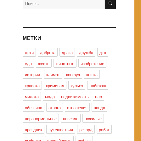
Искать:
МЕТКИ
дети
доброта
драка
дружба
дтп
еда
жесть
животные
изобретение
истории
климат
конфуз
кошка
красота
криминал
курьез
лайфхак
милота
мода
недвижимость
нло
обезьяна
отвага
отношения
панда
паранормальное
повезло
пожилые
праздник
путешествия
рекорд
робот
рыбалка
случайность
собака