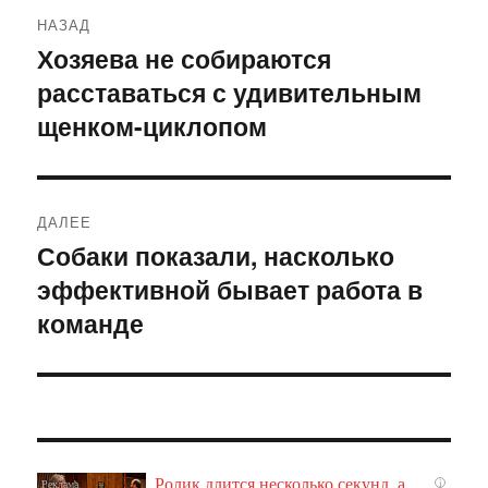
Навигация
НАЗАД
по
Хозяева не собираются
Предыдущая
расставаться с удивительным
запись:
записям
щенком-циклопом
ДАЛЕЕ
Собаки показали, насколько
Следующая
эффективной бывает работа в
запись:
команде
Ролик длится несколько секунд, а
i