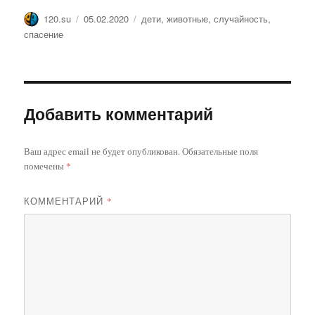
Автор
Опубликовано
Метки
120.su
05.02.2020
дети
,
животные
,
случайность
,
спасение
Добавить комментарий
Ваш адрес email не будет опубликован.
Обязательные поля
помечены
*
КОММЕНТАРИЙ
*