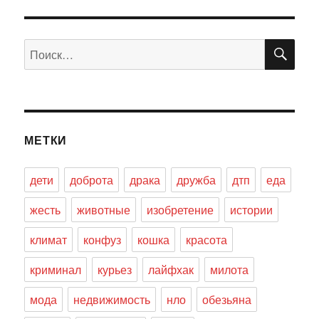
ПО
Искать:
МЕТКИ
дети
доброта
драка
дружба
дтп
еда
жесть
животные
изобретение
истории
климат
конфуз
кошка
красота
криминал
курьез
лайфхак
милота
мода
недвижимость
нло
обезьяна