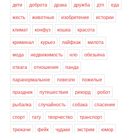
дети
доброта
драка
дружба
дтп
еда
жесть
животные
изобретение
истории
климат
конфуз
кошка
красота
криминал
курьез
лайфхак
милота
мода
недвижимость
нло
обезьяна
отвага
отношения
панда
паранормальное
повезло
пожилые
праздник
путешествия
рекорд
робот
рыбалка
случайность
собака
спасение
спорт
тату
творчество
транспорт
трюкачи
фейк
чудаки
экстрим
юмор