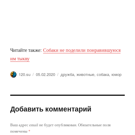
Читайте также:
Собаки не поделили понравившуюся
им тыкву
Автор
Опубликовано
Метки
120.su
05.02.2020
дружба
,
животные
,
собака
,
юмор
Добавить комментарий
Ваш адрес email не будет опубликован.
Обязательные поля
помечены
*