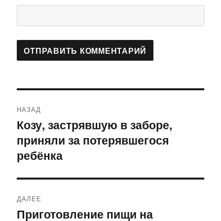
Навигация
НАЗАД
по
Козу, застрявшую в заборе,
Предыдущая
приняли за потерявшегося
запись:
записям
ребёнка
ДАЛЕЕ
Приготовление пищи на
Следующая