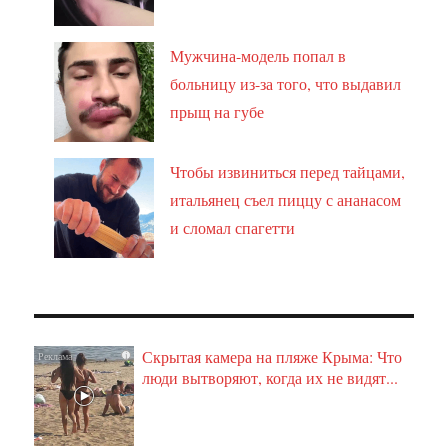
Мужчина-модель попал в
больницу из-за того, что выдавил
прыщ на губе
Чтобы извиниться перед тайцами,
итальянец съел пиццу с ананасом
и сломал спагетти
Скрытая камера на пляже Крыма: Что
i
люди вытворяют, когда их не видят...