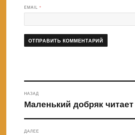
EMAIL
*
Навигация
НАЗАД
по
Маленький добряк читает
Предыдущая
запись:
записям
ДАЛЕЕ