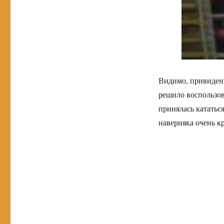
Видимо, привидени
решило воспользов
принялась кататьс
наверняка очень кр