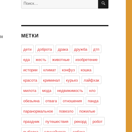
Искать:
МЕТКИ
ти
дети
доброта
драка
дружба
дтп
еда
жесть
животные
изобретение
истории
климат
конфуз
кошка
красота
криминал
курьез
лайфхак
милота
мода
недвижимость
нло
обезьяна
отвага
отношения
панда
паранормальное
повезло
пожилые
праздник
путешествия
рекорд
робот
рыбалка
случайность
собака