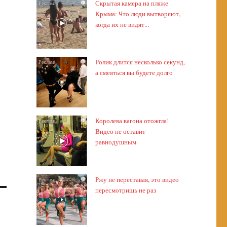
Скрытая камера на пляже
i
Крыма: Что люди вытворяют,
когда их не видят...
Ролик длится несколько секунд,
i
а смеяться вы будете долго
Королева вагона отожгла!
i
Видео не оставит
равнодушным
Ржу не переставая, это видео
i
пересмотришь не раз