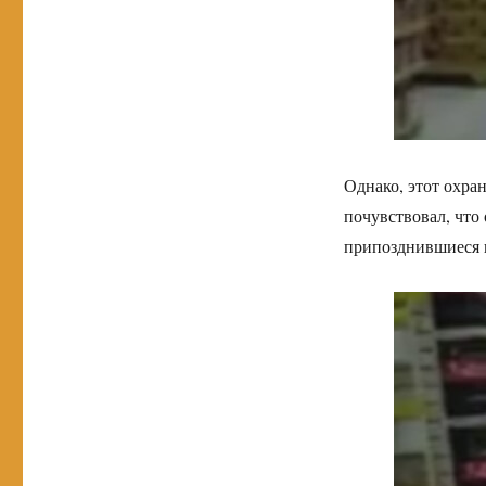
Однако, этот охра
почувствовал, что
припозднившиеся п