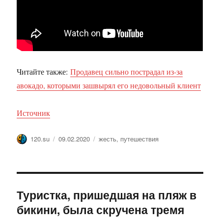
Читайте также:
Продавец сильно пострадал из-за
авокадо, которыми зашвырял его недовольный клиент
Источник
Автор
Опубликовано
Метки
120.su
09.02.2020
жесть
,
путешествия
Туристка, пришедшая на пляж в
бикини, была скручена тремя