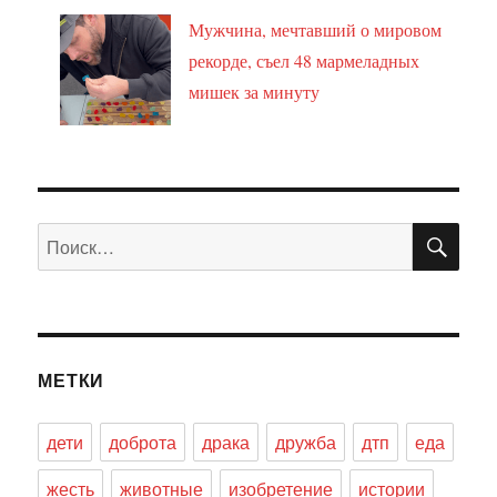
Мужчина, мечтавший о мировом
рекорде, съел 48 мармеладных
мишек за минуту
ПО
Искать:
МЕТКИ
дети
доброта
драка
дружба
дтп
еда
жесть
животные
изобретение
истории