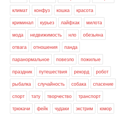
климат
конфуз
кошка
красота
криминал
курьез
лайфхак
милота
мода
недвижимость
нло
обезьяна
отвага
отношения
панда
паранормальное
повезло
пожилые
праздник
путешествия
рекорд
робот
рыбалка
случайность
собака
спасение
спорт
тату
творчество
транспорт
трюкачи
фейк
чудаки
экстрим
юмор