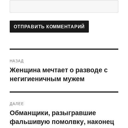
Навигация
НАЗАД
по
Женщина мечтает о разводе с
Предыдущая
негигиеничным мужем
запись:
записям
ДАЛЕЕ
Обманщики, разыгравшие
Следующая
фальшивую помолвку, наконец
запись: