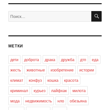
ПО
Искать:
МЕТКИ
дети
доброта
драка
дружба
дтп
еда
жесть
животные
изобретение
истории
климат
конфуз
кошка
красота
криминал
курьез
лайфхак
милота
мода
недвижимость
нло
обезьяна