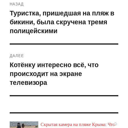
НАЗАД
по
Туристка, пришедшая на пляж в
Предыдущая
бикини, была скручена тремя
запись:
записям
полицейскими
ДАЛЕЕ
Котёнку интересно всё, что
Следующая
происходит на экране
запись:
телевизора
Скрытая камера на пляже Крыма: Что
i