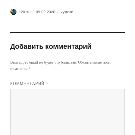
Автор
Опубликовано
Метки
120.su
09.02.2020
чудаки
Добавить комментарий
Ваш адрес email не будет опубликован.
Обязательные поля
помечены
*
КОММЕНТАРИЙ
*