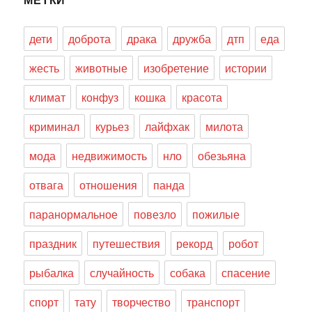
дети
доброта
драка
дружба
дтп
еда
жесть
животные
изобретение
истории
климат
конфуз
кошка
красота
криминал
курьез
лайфхак
милота
мода
недвижимость
нло
обезьяна
отвага
отношения
панда
паранормальное
повезло
пожилые
праздник
путешествия
рекорд
робот
рыбалка
случайность
собака
спасение
спорт
тату
творчество
транспорт