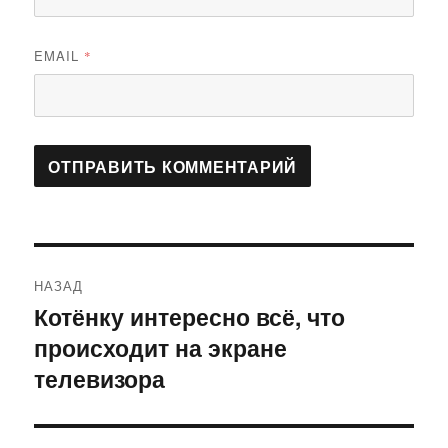
EMAIL
*
Навигация
НАЗАД
по
Котёнку интересно всё, что
Предыдущая
происходит на экране
запись:
записям
телевизора