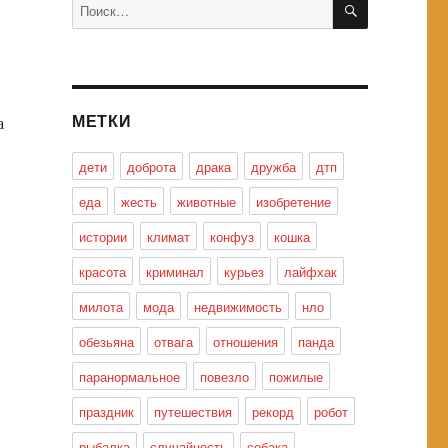
Искать:
МЕТКИ
а
дети
доброта
драка
дружба
дтп
еда
жесть
животные
изобретение
истории
климат
конфуз
кошка
красота
криминал
курьез
лайфхак
милота
мода
недвижимость
нло
обезьяна
отвага
отношения
панда
паранормальное
повезло
пожилые
праздник
путешествия
рекорд
робот
рыбалка
случайность
собака