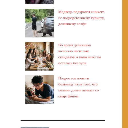
Медведь подкрался к ничего
не подозревавшему туристу,
делавшему селфи
Во время девичника
возникло несколько
скандалов, а мама невесты
осталась без зуба
Подросток попал в
больницу из-за того, что
целыми днями валялся со
смартфоном