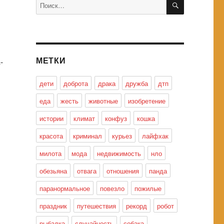
Искать:
МЕТКИ
-
дети
доброта
драка
дружба
дтп
еда
жесть
животные
изобретение
истории
климат
конфуз
кошка
красота
криминал
курьез
лайфхак
милота
мода
недвижимость
нло
обезьяна
отвага
отношения
панда
паранормальное
повезло
пожилые
праздник
путешествия
рекорд
робот
рыбалка
случайность
собака