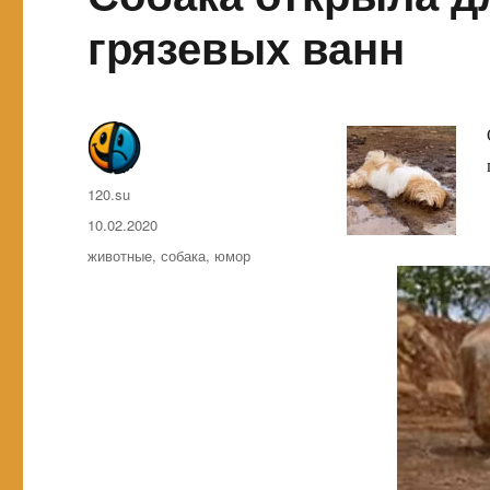
грязевых ванн
Автор
120.su
Опубликовано
10.02.2020
Метки
животные
,
собака
,
юмор