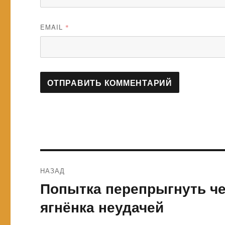
EMAIL
*
Навигация
НАЗАД
по
Попытка перепрыгнуть че
Предыдущая
запись:
записям
ягнёнка неудачей