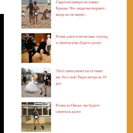
Скрытая камера на пляже
i
Крыма: Что люди вытворяют,
когда их не видят...
Ролик длится несколько секунд,
i
а смеяться вы будете долго
Этот танец невесты оставит
i
вас без слов! Пересмотрела 10
раз
Ролик из Омска: вы будете
i
смеяться долго