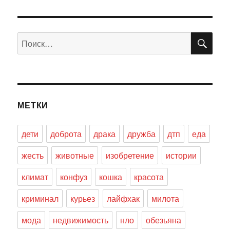
ПО
Искать:
МЕТКИ
дети
доброта
драка
дружба
дтп
еда
жесть
животные
изобретение
истории
климат
конфуз
кошка
красота
криминал
курьез
лайфхак
милота
мода
недвижимость
нло
обезьяна