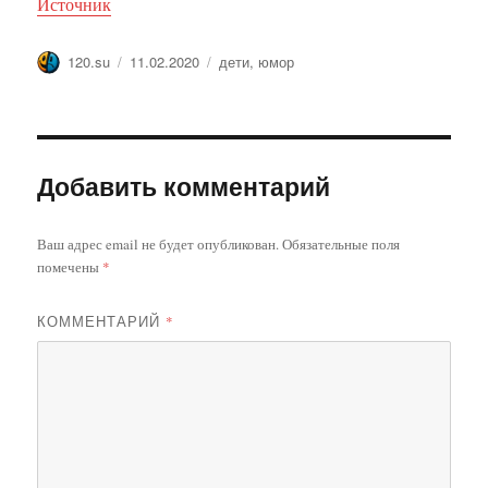
Источник
Автор
Опубликовано
Метки
120.su
11.02.2020
дети
,
юмор
Добавить комментарий
Ваш адрес email не будет опубликован.
Обязательные поля
помечены
*
КОММЕНТАРИЙ
*