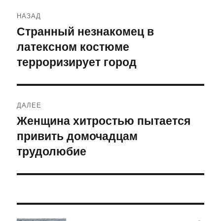
Навигация
НАЗАД
по
Странный незнакомец в
Предыдущая
латексном костюме
запись:
записям
терроризирует город
ДАЛЕЕ
Женщина хитростью пытается
Следующая
привить домочадцам
запись:
трудолюбие