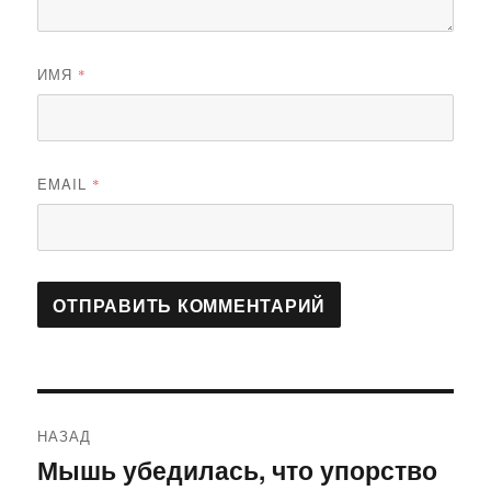
ИМЯ
*
EMAIL
*
Навигация
НАЗАД
по
Мышь убедилась, что упорство
Предыдущая