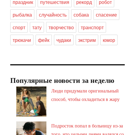
праздник
путешествия
рекорд
робот
рыбалка
случайность
собака
спасение
спорт
тату
творчество
транспорт
трюкачи
фейк
чудаки
экстрим
юмор
Популярные новости за неделю
Люди придумали оригинальный
способ, чтобы охладиться в жару
Подросток попал в больницу из-за
того, что целыми днями валялся со