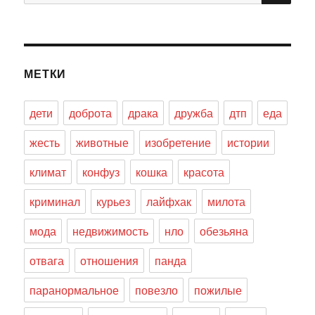
МЕТКИ
дети
доброта
драка
дружба
дтп
еда
жесть
животные
изобретение
истории
климат
конфуз
кошка
красота
криминал
курьез
лайфхак
милота
мода
недвижимость
нло
обезьяна
отвага
отношения
панда
паранормальное
повезло
пожилые