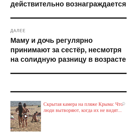
действительно вознаграждается
запись:
записям
ДАЛЕЕ
Маму и дочь регулярно
Следующая
принимают за сестёр, несмотря
запись:
на солидную разницу в возрасте
Скрытая камера на пляже Крыма: Что
i
люди вытворяют, когда их не видят...